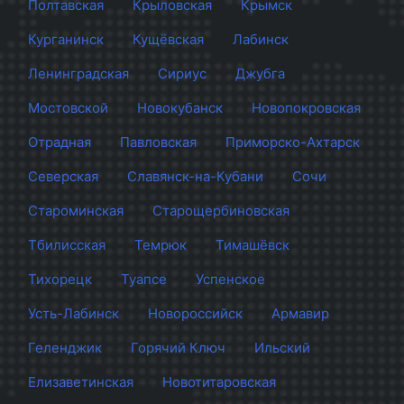
Полтавская
Крыловская
Крымск
Курганинск
Кущёвская
Лабинск
Ленинградская
Сириус
Джубга
Мостовской
Новокубанск
Новопокровская
Отрадная
Павловская
Приморско-Ахтарск
Северская
Славянск-на-Кубани
Сочи
Староминская
Старощербиновская
Тбилисская
Темрюк
Тимашёвск
Тихорецк
Туапсе
Успенское
Усть-Лабинск
Новороссийск
Армавир
Геленджик
Горячий Ключ
Ильский
Елизаветинская
Новотитаровская