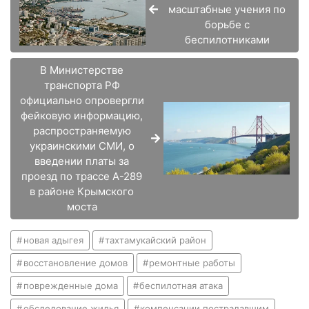
масштабные учения по
борьбе с
беспилотниками
В Министерстве
транспорта РФ
официально опровергли
фейковую информацию,
распространяемую
украинскими СМИ, о
введении платы за
проезд по трассе А-289
в районе Крымского
моста
новая адыгея
тахтамукайский район
восстановление домов
ремонтные работы
поврежденные дома
беспилотная атака
обследование жилья
компенсации пострадавшим