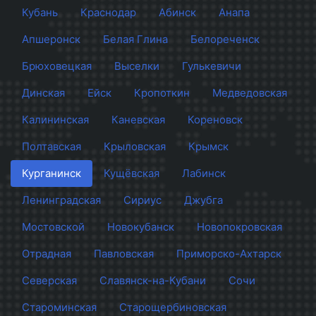
Кубань
Краснодар
Абинск
Анапа
Апшеронск
Белая Глина
Белореченск
Брюховецкая
Выселки
Гулькевичи
Динская
Ейск
Кропоткин
Медведовская
Калининская
Каневская
Кореновск
Полтавская
Крыловская
Крымск
Курганинск
Кущёвская
Лабинск
Ленинградская
Сириус
Джубга
Мостовской
Новокубанск
Новопокровская
Отрадная
Павловская
Приморско-Ахтарск
Северская
Славянск-на-Кубани
Сочи
Староминская
Старощербиновская