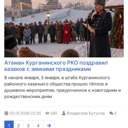
Атаман Курганинского РКО поздравил
казаков с зимними праздниками
В начале января, 3 января, в штабе Курганинского
районного казачьего общества прошло тёплое и
душевное мероприятие, приуроченное к новогодним и
рождественским дням
03.01.2026
22:25
580
Владислав Бутусов
0
1
2
3
4