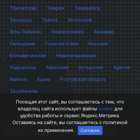
Тбилисская
Темрюк
Тимашёвск
Тихорецк
Туапсе
Успенское
Усть-Лабинск
Новороссийск
Армавир
Геленджик
Горячий Ключ
Ильский
Елизаветинская
Новотитаровская
Хадыженск
Афипский
Ахтырский
Адыгея
Майкоп
Крым
Ростовская область
За рубежом
Посещая этот сайт, вы соглашаетесь с тем, что
владелец сайта использует файлы
cookie
для
удобства работы и сервис Яндекс.Метрика.
Сайт Краснодара
© 2012 - 2026 СМИ Кубани
Оставаясь на сайте, вы соглашаетесь с политикой
их применения.
Согласен
О проекте
Правила
Контакты
Напишите нам