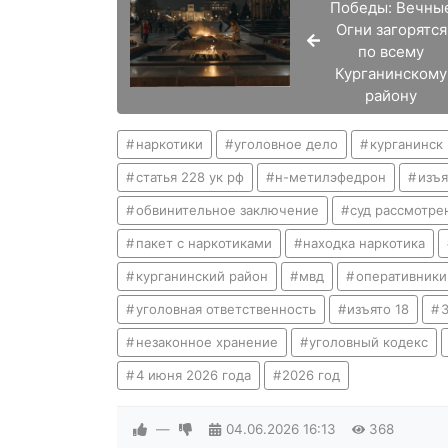
Победы: Вечны
Огни загорятся
по всему
Курганинскому
району
наркотики
уголовное дело
курганинск
статья 228 ук рф
н-метилэфедрон
изъя
обвинительное заключение
суд рассмотре
пакет с наркотиками
находка наркотика
курганинский район
мвд
оперативники
уголовная ответственность
изъято 18
незаконное хранение
уголовный кодекс
4 июня 2026 года
2026 год
—
04.06.2026
16:13
368