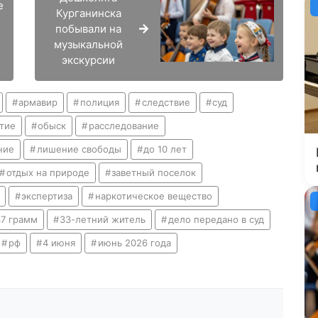
е
Курганинска
побывали на
музыкальной
экскурсии
армавир
полиция
следствие
суд
тие
обыск
расследование
ние
лишение свободы
до 10 лет
отдых на природе
заветный поселок
экспертиза
наркотическое вещество
37 грамм
33-летний житель
дело передано в суд
рф
4 июня
июнь 2026 года