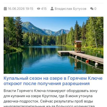
16.06.2026
19:15
415
Владислав Бутусов
0
Купальный сезон на озере в Горячем Ключе
откроют после получения разрешения
Власти Горячего Ключа планируют оборудовать зону
для купания на озере Круглом, где 8 июня утонула
девочка-подросток. Сейчас результаты проб воды
неудовлетворительные из-за большого количества