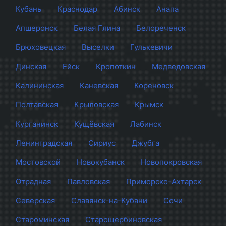
Кубань
Краснодар
Абинск
Анапа
Апшеронск
Белая Глина
Белореченск
Брюховецкая
Выселки
Гулькевичи
Динская
Ейск
Кропоткин
Медведовская
Калининская
Каневская
Кореновск
Полтавская
Крыловская
Крымск
Курганинск
Кущёвская
Лабинск
Ленинградская
Сириус
Джубга
Мостовской
Новокубанск
Новопокровская
Отрадная
Павловская
Приморско-Ахтарск
Северская
Славянск-на-Кубани
Сочи
Староминская
Старощербиновская