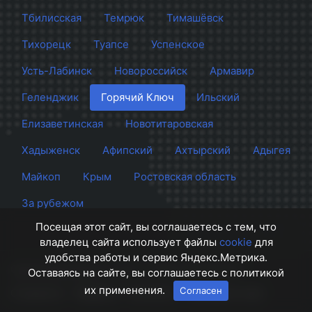
Тбилисская
Темрюк
Тимашёвск
Тихорецк
Туапсе
Успенское
Усть-Лабинск
Новороссийск
Армавир
Геленджик
Горячий Ключ
Ильский
Елизаветинская
Новотитаровская
Хадыженск
Афипский
Ахтырский
Адыгея
Майкоп
Крым
Ростовская область
За рубежом
Посещая этот сайт, вы соглашаетесь с тем, что
владелец сайта использует файлы
cookie
для
удобства работы и сервис Яндекс.Метрика.
Сайт Краснодара
© 2012 - 2026 СМИ Кубани
Оставаясь на сайте, вы соглашаетесь с политикой
их применения.
Согласен
О проекте
Правила
Контакты
Напишите нам