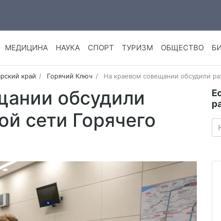
МЕДИЦИНА
НАУКА
СПОРТ
ТУРИЗМ
ОБЩЕСТВО
Б
рский край
Горячий Ключ
На краевом совещании обсудили ра
щании обсудили
Е
р
ой сети Горячего