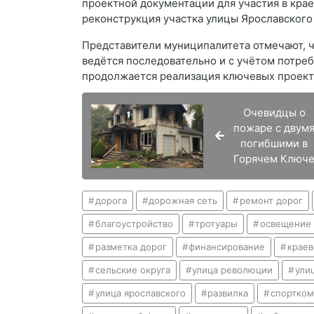
проектной документации для участия в кра
реконструкция участка улицы Ярославского
Представители муниципалитета отмечают, 
ведётся последовательно и с учётом потре
продолжается реализация ключевых проекто
Очевидцы о
пожаре с двум
погибшими в
Горячем Ключ
дорога
дорожная сеть
ремонт дорог
благоустройство
тротуары
освещение 
разметка дорог
финансирование
крае
сельские округа
улица революции
ули
улица ярославского
развилка
спортком