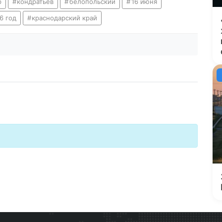
р
кондратьев
белопольский
16 июня
6 год
краснодарский край