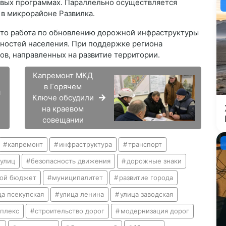
евых программах. Параллельно осуществляется
 в микрорайоне Развилка.
что работа по обновлению дорожной инфраструктуры
бностей населения. При поддержке региона
в, направленных на развитие территории.
Капремонт МКД
в Горячем
я
Ключе обсудили
на краевом
е
совещании
капремонт
инфраструктура
транспорт
улиц
безопасность движения
дорожные знаки
вой бюджет
муниципалитет
развитие города
ца псекупская
улица ленина
улица заводская
плекс
строительство дорог
модернизация дорог