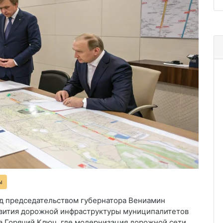
ы
од председательством губернатора
Вениамин
звития дорожной инфраструктуры муниципалитетов
ва
Горячий Ключ
, где модернизация дорожной сети