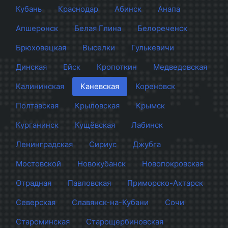
Кубань
Краснодар
Абинск
Анапа
Апшеронск
Белая Глина
Белореченск
Брюховецкая
Выселки
Гулькевичи
Динская
Ейск
Кропоткин
Медведовская
Калининская
Каневская
Кореновск
Полтавская
Крыловская
Крымск
Курганинск
Кущёвская
Лабинск
Ленинградская
Сириус
Джубга
Мостовской
Новокубанск
Новопокровская
Отрадная
Павловская
Приморско-Ахтарск
Северская
Славянск-на-Кубани
Сочи
Староминская
Старощербиновская