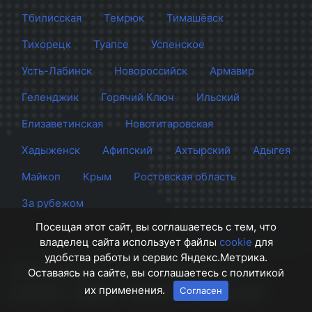
Тбилисская
Темрюк
Тимашёвск
Тихорецк
Туапсе
Успенское
Усть-Лабинск
Новороссийск
Армавир
Геленджик
Горячий Ключ
Ильский
Елизаветинская
Новотитаровская
Хадыженск
Афипский
Ахтырский
Адыгея
Майкоп
Крым
Ростовская область
За рубежом
Посещая этот сайт, вы соглашаетесь с тем, что
владелец сайта использует файлы
cookie
для
удобства работы и сервис Яндекс.Метрика.
Сайт Краснодара
© 2012 - 2026 СМИ Кубани
Оставаясь на сайте, вы соглашаетесь с политикой
их применения.
Согласен
О проекте
Правила
Контакты
Напишите нам