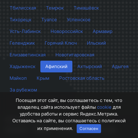
Тбилисская
Темрюк
Тимашёвск
Тихорецк
Туапсе
Успенское
Усть-Лабинск
Новороссийск
Армавир
Геленджик
Горячий Ключ
Ильский
Елизаветинская
Новотитаровская
Хадыженск
Афипский
Ахтырский
Адыгея
Майкоп
Крым
Ростовская область
За рубежом
Посещая этот сайт, вы соглашаетесь с тем, что
владелец сайта использует файлы
cookie
для
удобства работы и сервис Яндекс.Метрика.
Сайт Краснодара
© 2012 - 2026 СМИ Кубани
Оставаясь на сайте, вы соглашаетесь с политикой
их применения.
Согласен
О проекте
Правила
Контакты
Напишите нам