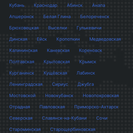
Кубань
Краснодар
Абинск
Анапа
Апшеронск
Белая Глина
Белореченск
Брюховецкая
Выселки
Гулькевичи
Динская
Ейск
Кропоткин
Медведовская
Калининская
Каневская
Кореновск
Полтавская
Крыловская
Крымск
Курганинск
Кущёвская
Лабинск
Ленинградская
Сириус
Джубга
Мостовской
Новокубанск
Новопокровская
Отрадная
Павловская
Приморско-Ахтарск
Северская
Славянск-на-Кубани
Сочи
Староминская
Старощербиновская