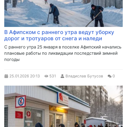
В Афипском с раннего утра ведут уборку
дорог и тротуаров от снега и наледи
С раннего утра 25 января в поселке Афипский начались
плановые работы по ликвидации последствий зимней
погоды
25.01.2026
20:13
531
Владислав Бутусов
0