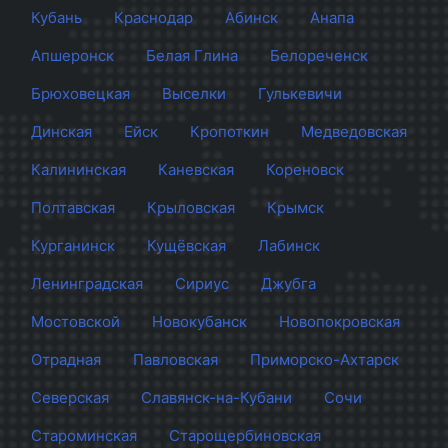
Кубань
Краснодар
Абинск
Анапа
Апшеронск
Белая Глина
Белореченск
Брюховецкая
Выселки
Гулькевичи
Динская
Ейск
Кропоткин
Медведовская
Калининская
Каневская
Кореновск
Полтавская
Крыловская
Крымск
Курганинск
Кущёвская
Лабинск
Ленинградская
Сириус
Джубга
Мостовской
Новокубанск
Новопокровская
Отрадная
Павловская
Приморско-Ахтарск
Северская
Славянск-на-Кубани
Сочи
Староминская
Старощербиновская