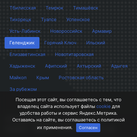
Тбилисская
Темрюк
Тимашёвск
Тихорецк
Туапсе
Успенское
Усть-Лабинск
Новороссийск
Армавир
Геленджик
Горячий Ключ
Ильский
Елизаветинская
Новотитаровская
Хадыженск
Афипский
Ахтырский
Адыгея
Майкоп
Крым
Ростовская область
За рубежом
Посещая этот сайт, вы соглашаетесь с тем, что
владелец сайта использует файлы
cookie
для
удобства работы и сервис Яндекс.Метрика.
Сайт Краснодара
© 2012 - 2026 СМИ Кубани
Оставаясь на сайте, вы соглашаетесь с политикой
их применения.
Согласен
О проекте
Правила
Контакты
Напишите нам