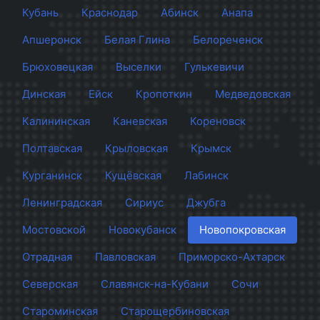
Кубань
Краснодар
Абинск
Анапа
Апшеронск
Белая Глина
Белореченск
Брюховецкая
Выселки
Гулькевичи
Динская
Ейск
Кропоткин
Медведовская
Калининская
Каневская
Кореновск
Полтавская
Крыловская
Крымск
Курганинск
Кущёвская
Лабинск
Ленинградская
Сириус
Джубга
Мостовской
Новокубанск
Новопокровская
Отрадная
Павловская
Приморско-Ахтарск
Северская
Славянск-на-Кубани
Сочи
Староминская
Старощербиновская