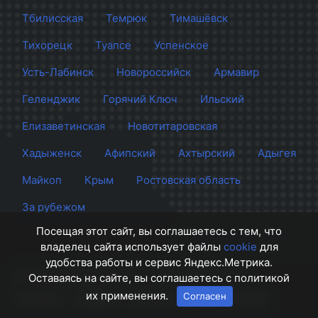
Тбилисская
Темрюк
Тимашёвск
Тихорецк
Туапсе
Успенское
Усть-Лабинск
Новороссийск
Армавир
Геленджик
Горячий Ключ
Ильский
Елизаветинская
Новотитаровская
Хадыженск
Афипский
Ахтырский
Адыгея
Майкоп
Крым
Ростовская область
За рубежом
Посещая этот сайт, вы соглашаетесь с тем, что
владелец сайта использует файлы
cookie
для
удобства работы и сервис Яндекс.Метрика.
Сайт Краснодара
© 2012 - 2026 СМИ Кубани
Оставаясь на сайте, вы соглашаетесь с политикой
их применения.
Согласен
О проекте
Правила
Контакты
Напишите нам