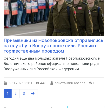
Призывники из Новопокровска отправились
на службу в Вооруженные силы России с
торжественным проводом
Сегодня еще два молодых жителя Новопокровского и
Белоглинского районов официально пополнили ряды
Вооруженных сил Российской Федерации
19.11.2025
22:11
448
Константин Козлов
0
1
2
3