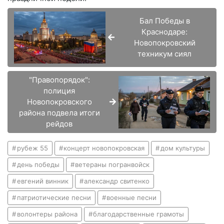
Бал Победы в
Краснодаре:
Новопокровский
техникум сиял
"Правопорядок":
полиция
Новопокровского
района подвела итоги
рейдов
рубеж 55
концерт новопокровская
дом культуры
день победы
ветераны погранвойск
евгений винник
александр свитенко
патриотические песни
военные песни
волонтеры района
благодарственные грамоты