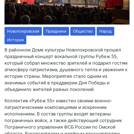
Новопокровская
Праздники
Общество
Народ
История
В районном Доме культуры Новопокровской прошел
праздничный концерт вокальной группы
Рубеж 55
,
который собрал множество зрителей и подарил гостям
атмосферу патриотизма, душевного тепла и уважения к
истории страны. Мероприятие стало одним из
значимых событий в преддверии Дня Победы и
объединило жителей разных поколений.
Коллектив «Рубеж 55» известен своими военно-
патриотическими композициями и искренним
исполнением. В состав группы входят ветераны
пограничных войск, а также действующий сотрудник
Пограничного управления ФСБ России по Омской
области. Руководителем и идейным вдохновителем