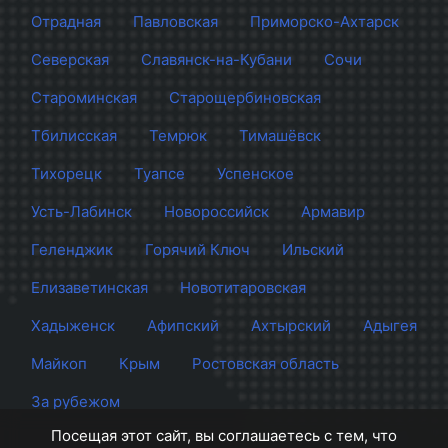
Отрадная
Павловская
Приморско-Ахтарск
Северская
Славянск-на-Кубани
Сочи
Староминская
Старощербиновская
Тбилисская
Темрюк
Тимашёвск
Тихорецк
Туапсе
Успенское
Усть-Лабинск
Новороссийск
Армавир
Геленджик
Горячий Ключ
Ильский
Елизаветинская
Новотитаровская
Хадыженск
Афипский
Ахтырский
Адыгея
Майкоп
Крым
Ростовская область
За рубежом
Посещая этот сайт, вы соглашаетесь с тем, что