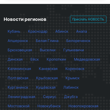
Новости регионов
Прислать НОВОСТЬ
Кубань
Краснодар
Абинск
Анапа
Апшеронск
Белая Глина
Белореченск
Брюховецкая
Выселки
Гулькевичи
Динская
Ейск
Кропоткин
Медведовская
Калининская
Каневская
Кореновск
Полтавская
Крыловская
Крымск
Курганинск
Кущёвская
Лабинск
Ленинградская
Сириус
Джубга
Мостовской
Новокубанск
Новопокровская