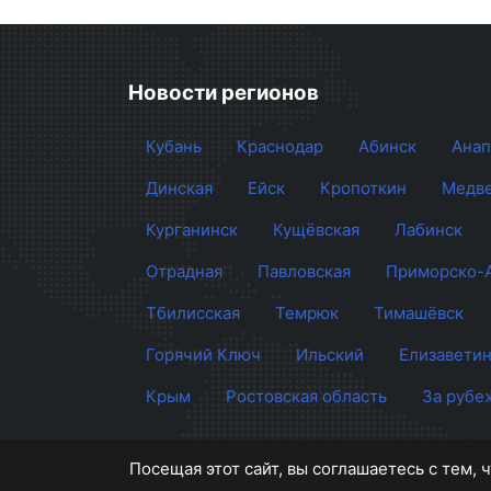
Новости регионов
Кубань
Краснодар
Абинск
Анап
Динская
Ейск
Кропоткин
Медве
Курганинск
Кущёвская
Лабинск
Отрадная
Павловская
Приморско-
Тбилисская
Темрюк
Тимашёвск
Горячий Ключ
Ильский
Елизаветин
Крым
Ростовская область
За рубе
Посещая этот сайт, вы соглашаетесь с тем,