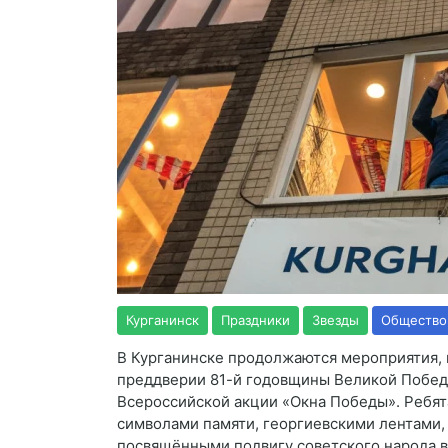
Курганинск
Праздники
Звезды
Общество
В
Курганинске
продолжаются мероприятия,
преддверии 81-й годовщины Великой Побе
Всероссийской акции «Окна Победы». Ребят
символами памяти, георгиевскими лентами,
посвящёнными подвигу советского народа в