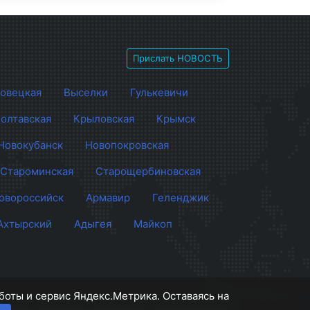
Прислать НОВОСТЬ
овецкая
Выселки
Гулькевичи
олтавская
Крыловская
Крымск
Новокубанск
Новопокровская
Староминская
Старощербиновская
овороссийск
Армавир
Геленджик
Ахтырский
Адыгея
Майкоп
боты и сервис Яндекс.Метрика. Оставаясь на