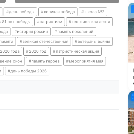
день победы
великая победа
школа №2
81 лет победы
патриотизм
георгиевская лента
рода
история россии
память поколений
 памяти
великая отечественная
ветераны войны
 2026 года
2026 год
патриотическая акция
шение окон
память героев
мероприятия мая
и
день победы 2026