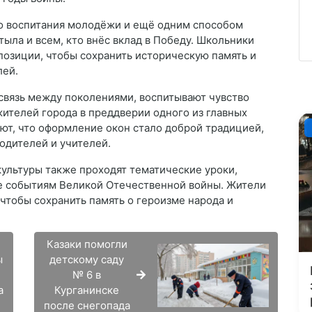
го воспитания молодёжи и ещё одним способом
ыла и всем, кто внёс вклад в Победу. Школьники
позиции, чтобы сохранить историческую память и
лей.
связь между поколениями, воспитывают чувство
ителей города в преддверии одного из главных
ют, что оформление окон стало доброй традицией,
одителей и учителей.
культуры также проходят тематические уроки,
ые событиям Великой Отечественной войны. Жители
чтобы сохранить память о героизме народа и
Казаки помогли
ы
детскому саду
№ 6 в
а
Курганинске
после снегопада