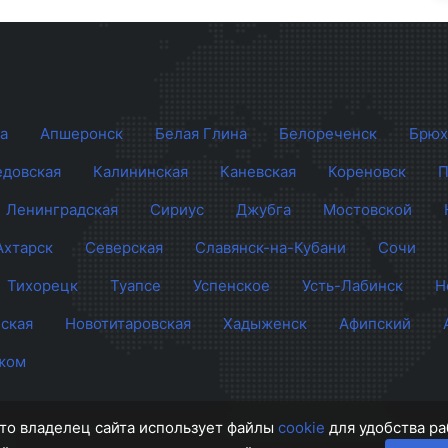
а
Апшеронск
Белая Глина
Белореченск
Брюх
довская
Калининская
Каневская
Кореновск
П
Ленинградская
Сириус
Джубга
Мостовской
Ахтарск
Северская
Славянск-на-Кубани
Сочи
Тихорецк
Туапсе
Успенское
Усть-Лабинск
Н
ская
Новотитаровская
Хадыженск
Афипский
жом
 что владелец сайта использует файлы
cookie
для удобства ра