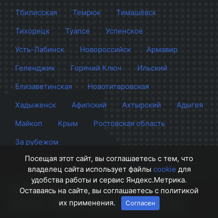
Тбилисская
Темрюк
Тимашёвск
Тихорецк
Туапсе
Успенское
Усть-Лабинск
Новороссийск
Армавир
Геленджик
Горячий Ключ
Ильский
Елизаветинская
Новотитаровская
Хадыженск
Афипский
Ахтырский
Адыгея
Майкоп
Крым
Ростовская область
За рубежом
Посещая этот сайт, вы соглашаетесь с тем, что
владелец сайта использует файлы
cookie
для
удобства работы и сервис Яндекс.Метрика.
Сайт Краснодара
© 2012 - 2026 СМИ Кубани
Оставаясь на сайте, вы соглашаетесь с политикой
их применения.
Согласен
О проекте
Правила
Контакты
Напишите нам