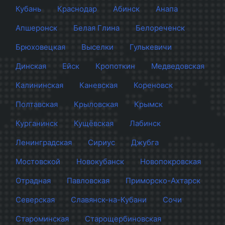
Кубань
Краснодар
Абинск
Анапа
Апшеронск
Белая Глина
Белореченск
Брюховецкая
Выселки
Гулькевичи
Динская
Ейск
Кропоткин
Медведовская
Калининская
Каневская
Кореновск
Полтавская
Крыловская
Крымск
Курганинск
Кущёвская
Лабинск
Ленинградская
Сириус
Джубга
Мостовской
Новокубанск
Новопокровская
Отрадная
Павловская
Приморско-Ахтарск
Северская
Славянск-на-Кубани
Сочи
Староминская
Старощербиновская