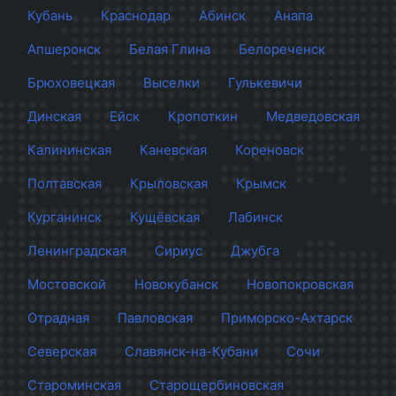
Кубань
Краснодар
Абинск
Анапа
Апшеронск
Белая Глина
Белореченск
Брюховецкая
Выселки
Гулькевичи
Динская
Ейск
Кропоткин
Медведовская
Калининская
Каневская
Кореновск
Полтавская
Крыловская
Крымск
Курганинск
Кущёвская
Лабинск
Ленинградская
Сириус
Джубга
Мостовской
Новокубанск
Новопокровская
Отрадная
Павловская
Приморско-Ахтарск
Северская
Славянск-на-Кубани
Сочи
Староминская
Старощербиновская