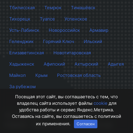
Тбилисская
Темрюк
Тимашёвск
Тихорецк
Туапсе
Успенское
Усть-Лабинск
Новороссийск
Армавир
Геленджик
Горячий Ключ
Ильский
Елизаветинская
Новотитаровская
Хадыженск
Афипский
Ахтырский
Адыгея
Майкоп
Крым
Ростовская область
За рубежом
Посещая этот сайт, вы соглашаетесь с тем, что
владелец сайта использует файлы
cookie
для
удобства работы и сервис Яндекс.Метрика.
Сайт Краснодара
© 2012 - 2026 СМИ Кубани
Оставаясь на сайте, вы соглашаетесь с политикой
их применения.
Согласен
О проекте
Правила
Контакты
Напишите нам