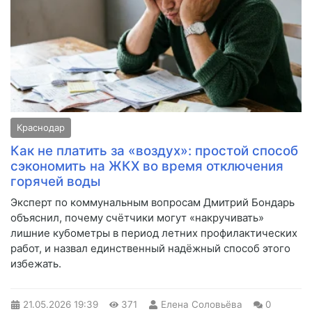
Краснодар
Как не платить за «воздух»: простой способ
сэкономить на ЖКХ во время отключения
горячей воды
Эксперт по коммунальным вопросам Дмитрий Бондарь
объяснил, почему счётчики могут «накручивать»
лишние кубометры в период летних профилактических
работ, и назвал единственный надёжный способ этого
избежать.
21.05.2026
19:39
371
Елена Соловьёва
0