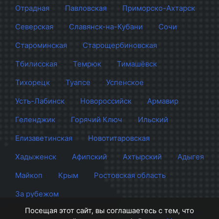
Отрадная
Павловская
Приморско-Ахтарск
Северская
Славянск-на-Кубани
Сочи
Староминская
Старощербиновская
Тбилисская
Темрюк
Тимашёвск
Тихорецк
Туапсе
Успенское
Усть-Лабинск
Новороссийск
Армавир
Геленджик
Горячий Ключ
Ильский
Елизаветинская
Новотитаровская
Хадыженск
Афипский
Ахтырский
Адыгея
Майкоп
Крым
Ростовская область
За рубежом
Посещая этот сайт, вы соглашаетесь с тем, что