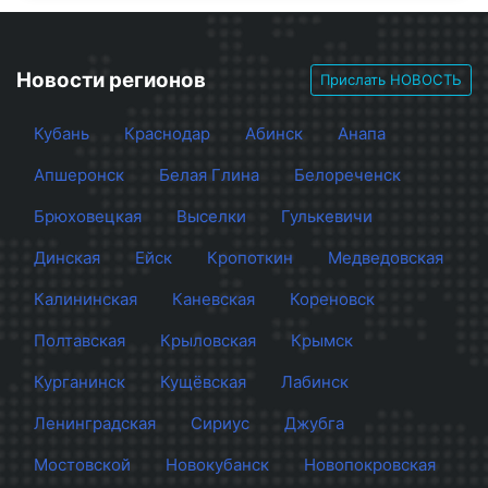
Новости регионов
Прислать НОВОСТЬ
Кубань
Краснодар
Абинск
Анапа
Апшеронск
Белая Глина
Белореченск
Брюховецкая
Выселки
Гулькевичи
Динская
Ейск
Кропоткин
Медведовская
Калининская
Каневская
Кореновск
Полтавская
Крыловская
Крымск
Курганинск
Кущёвская
Лабинск
Ленинградская
Сириус
Джубга
Мостовской
Новокубанск
Новопокровская