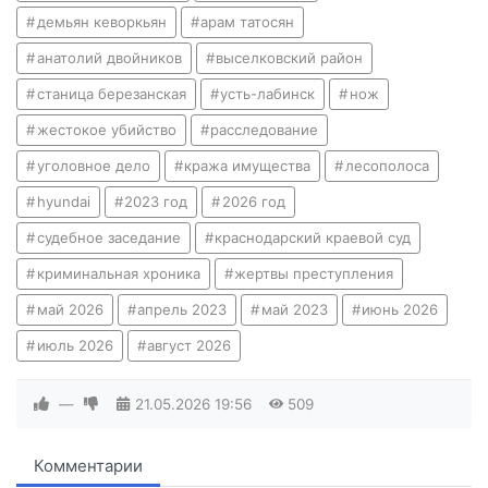
демьян кеворкьян
арам татосян
анатолий двойников
выселковский район
станица березанская
усть-лабинск
нож
жестокое убийство
расследование
уголовное дело
кража имущества
лесополоса
hyundai
2023 год
2026 год
судебное заседание
краснодарский краевой суд
криминальная хроника
жертвы преступления
май 2026
апрель 2023
май 2023
июнь 2026
июль 2026
август 2026
—
21.05.2026
19:56
509
Комментарии