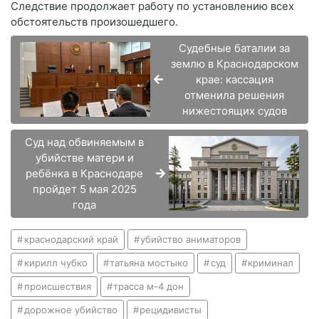
Следствие продолжает работу по установлению всех
обстоятельств произошедшего.
Судебные баталии за
землю в Краснодарском
крае: кассация
отменила решения
нижестоящих судов
Суд над обвиняемым в
убийстве матери и
ребёнка в Краснодаре
пройдет 5 мая 2025
года
краснодарский край
убийство аниматоров
кирилл чубко
татьяна мостыко
суд
криминал
происшествия
трасса м-4 дон
дорожное убийство
рецидивисты