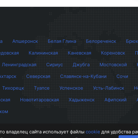
а
Апшеронск
Белая Глина
Белореченск
Брюх
довская
Калининская
Каневская
Кореновск
П
Ленинградская
Сириус
Джубга
Мостовской
Ахтарск
Северская
Славянск-на-Кубани
Сочи
Тихорецк
Туапсе
Успенское
Усть-Лабинск
Н
ская
Новотитаровская
Хадыженск
Афипский
жом
 что владелец сайта использует файлы
cookie
для удобства ра