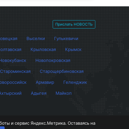
Прислать НОВОСТЬ
овецкая
Выселки
Гулькевичи
олтавская
Крыловская
Крымск
Новокубанск
Новопокровская
Староминская
Старощербиновская
овороссийск
Армавир
Геленджик
Ахтырский
Адыгея
Майкоп
боты и сервис Яндекс.Метрика. Оставаясь на