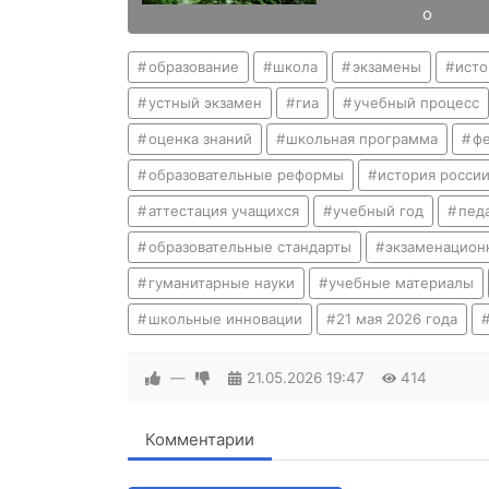
о
образование
школа
экзамены
исто
устный экзамен
гиа
учебный процесс
оценка знаний
школьная программа
фе
образовательные реформы
история росси
аттестация учащихся
учебный год
пед
образовательные стандарты
экзаменацион
гуманитарные науки
учебные материалы
школьные инновации
21 мая 2026 года
—
21.05.2026
19:47
414
Комментарии