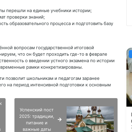
олы перешли на единые учебники истории;
мат проверки знаний;
сть образовательного процесса и подготовить базу
щённой вопросам государственной итоговой
нируем, что он будет проходить где-то в феврале
твенность о введении устного экзамена по истории
ь временные рамки конкретизированы.
ти позволит школьникам и педагогам заранее
его на период интенсивной подготовки к основным
к
Успенский пост
2025: традиции,
питание и
в
важные даты