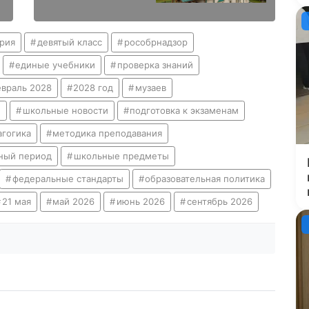
рия
девятый класс
рособрнадзор
единые учебники
проверка знаний
враль 2028
2028 год
музаев
и
школьные новости
подготовка к экзаменам
агогика
методика преподавания
ный период
школьные предметы
федеральные стандарты
образовательная политика
21 мая
май 2026
июнь 2026
сентябрь 2026