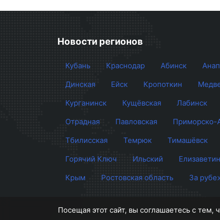
Новости регионов
Кубань
Краснодар
Абинск
Анап
Динская
Ейск
Кропоткин
Медве
Курганинск
Кущёвская
Лабинск
Отрадная
Павловская
Приморско-
Тбилисская
Темрюк
Тимашёвск
Горячий Ключ
Ильский
Елизаветин
Крым
Ростовская область
За рубе
Посещая этот сайт, вы соглашаетесь с тем,