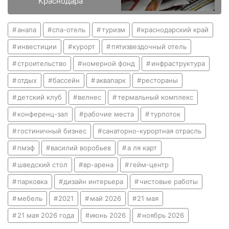
Краснодара
анапа
спа-отель
туризм
краснодарский край
инвестиции
курорт
пятизвездочный отель
строительство
номерной фонд
инфраструктура
отдых
бассейн
аквапарк
рестораны
детский клуб
велнес
термальный комплекс
конференц-зал
рабочие места
турпоток
гостиничный бизнес
санаторно-курортная отрасль
пмэф
василий воробьев
а ля карт
шведский стол
вр-арена
гейм-центр
парковка
дизайн интерьера
чистовые работы
мебель
2021
май 2026
21 мая
21 мая 2026 года
июнь 2026
ноябрь 2026