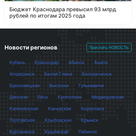
Бюджет Краснодара превысил 93 млрд
рублей по итогам 2025 года
Новости регионов
Прислать НОВОСТЬ
Кубань
Краснодар
Абинск
Анапа
Апшеронск
Белая Глина
Белореченск
Брюховецкая
Выселки
Гулькевичи
Динская
Ейск
Кропоткин
Медведовская
Калининская
Каневская
Кореновск
Полтавская
Крыловская
Крымск
Курганинск
Кущёвская
Лабинск