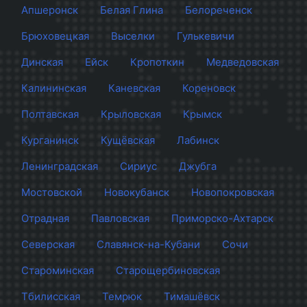
Апшеронск
Белая Глина
Белореченск
Брюховецкая
Выселки
Гулькевичи
Динская
Ейск
Кропоткин
Медведовская
Калининская
Каневская
Кореновск
Полтавская
Крыловская
Крымск
Курганинск
Кущёвская
Лабинск
Ленинградская
Сириус
Джубга
Мостовской
Новокубанск
Новопокровская
Отрадная
Павловская
Приморско-Ахтарск
Северская
Славянск-на-Кубани
Сочи
Староминская
Старощербиновская
Тбилисская
Темрюк
Тимашёвск