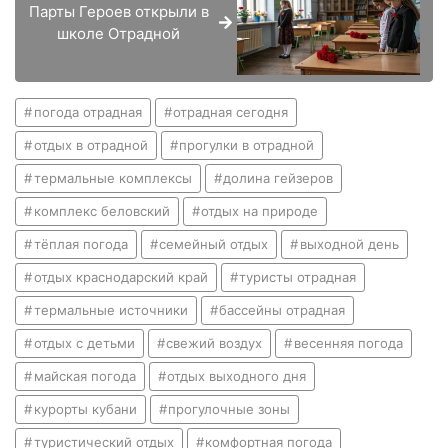
Парты Героев открыли в
школе Отрадной
погода отрадная
отрадная сегодня
отдых в отрадной
прогулки в отрадной
термальные комплексы
долина гейзеров
комплекс беловский
отдых на природе
тёплая погода
семейный отдых
выходной день
отдых краснодарский край
туристы отрадная
термальные источники
бассейны отрадная
отдых с детьми
свежий воздух
весенняя погода
майская погода
отдых выходного дня
курорты кубани
прогулочные зоны
туристический отдых
комфортная погода