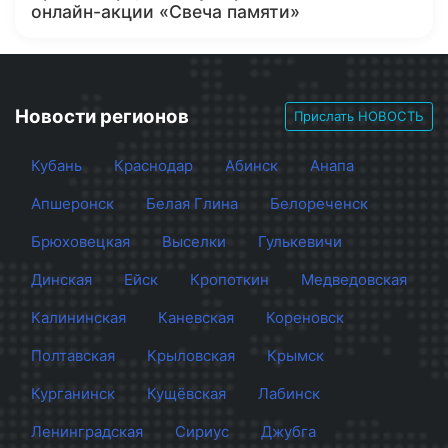
онлайн-акции «Свеча памяти»
Новости регионов
Прислать НОВОСТЬ
Кубань
Краснодар
Абинск
Анапа
Апшеронск
Белая Глина
Белореченск
Брюховецкая
Выселки
Гулькевичи
Динская
Ейск
Кропоткин
Медведовская
Калининская
Каневская
Кореновск
Полтавская
Крыловская
Крымск
Курганинск
Кущёвская
Лабинск
Ленинградская
Сириус
Джубга