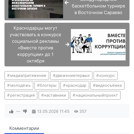
баскетбольном турнире
в Восточном Сараево
Краснодарцы могут
участвовать в конкурсе
социальной рекламы
«Вместе против
коррупции» до 1
октября
медиапритяжение
движениепервых
конкурс
молодёжь
блогеры
краснодар
видеосъёмка
регистрация
наставники
национальныйпроект
—
13.05.2026
11:45
357
Комментарии