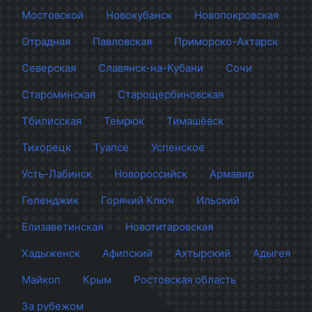
Мостовской
Новокубанск
Новопокровская
Отрадная
Павловская
Приморско-Ахтарск
Северская
Славянск-на-Кубани
Сочи
Староминская
Старощербиновская
Тбилисская
Темрюк
Тимашёвск
Тихорецк
Туапсе
Успенское
Усть-Лабинск
Новороссийск
Армавир
Геленджик
Горячий Ключ
Ильский
Елизаветинская
Новотитаровская
Хадыженск
Афипский
Ахтырский
Адыгея
Майкоп
Крым
Ростовская область
За рубежом