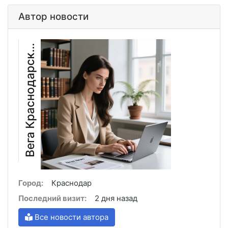
Автор новости
е
г
а
К
р
а
с
н
о
д
а
р
с
а
В
я
к
Город:
Краснодар
Последний визит:
2 дня назад
Все новости автора