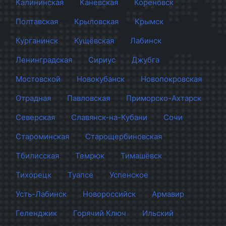
Калининская
Каневская
Кореновск
Полтавская
Крыловская
Крымск
Курганинск
Кущёвская
Лабинск
Ленинградская
Сириус
Джубга
Мостовской
Новокубанск
Новопокровская
Отрадная
Павловская
Приморско-Ахтарск
Северская
Славянск-на-Кубани
Сочи
Староминская
Старощербиновская
Тбилисская
Темрюк
Тимашёвск
Тихорецк
Туапсе
Успенское
Усть-Лабинск
Новороссийск
Армавир
Геленджик
Горячий Ключ
Ильский