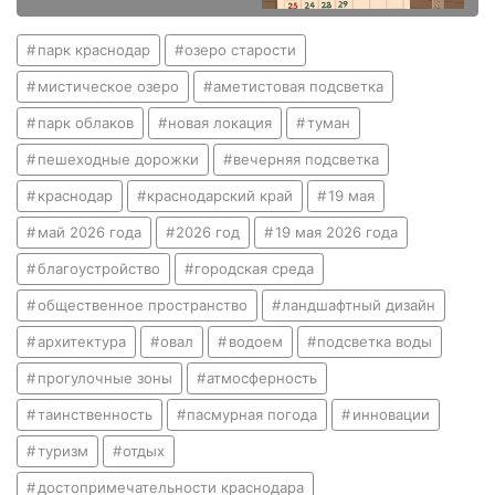
парк краснодар
озеро старости
мистическое озеро
аметистовая подсветка
парк облаков
новая локация
туман
пешеходные дорожки
вечерняя подсветка
краснодар
краснодарский край
19 мая
май 2026 года
2026 год
19 мая 2026 года
благоустройство
городская среда
общественное пространство
ландшафтный дизайн
архитектура
овал
водоем
подсветка воды
прогулочные зоны
атмосферность
таинственность
пасмурная погода
инновации
туризм
отдых
достопримечательности краснодара