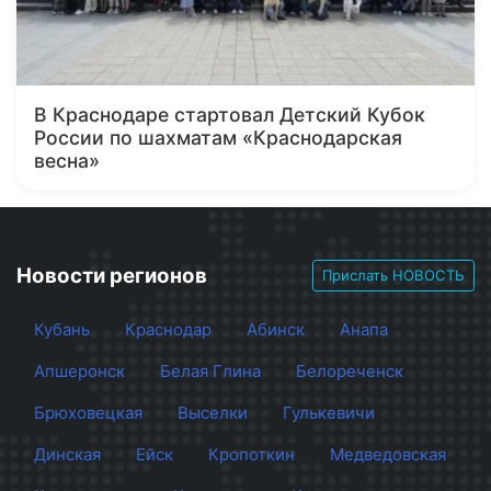
В Краснодаре стартовал Детский Кубок
России по шахматам «Краснодарская
весна»
Новости регионов
Прислать НОВОСТЬ
Кубань
Краснодар
Абинск
Анапа
Апшеронск
Белая Глина
Белореченск
Брюховецкая
Выселки
Гулькевичи
Динская
Ейск
Кропоткин
Медведовская