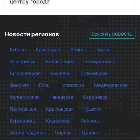
центру города
Новости регионов
Прислать НОВОСТЬ
Кубань
Краснодар
Абинск
Анапа
Апшеронск
Белая Глина
Белореченск
Брюховецкая
Выселки
Гулькевичи
Динская
Ейск
Кропоткин
Медведовская
Калининская
Каневская
Кореновск
Полтавская
Крыловская
Крымск
Курганинск
Кущёвская
Лабинск
Ленинградская
Сириус
Джубга