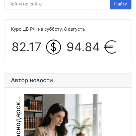
Найти
Курс ЦБ РФ на субботу, 8 августа
82.17
94.84
Автор новости
е
г
а
К
р
а
с
н
о
д
а
р
с
а
В
я
к