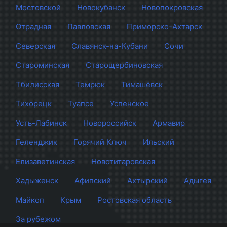
Мостовской
Новокубанск
Новопокровская
Отрадная
Павловская
Приморско-Ахтарск
Северская
Славянск-на-Кубани
Сочи
Староминская
Старощербиновская
Тбилисская
Темрюк
Тимашёвск
Тихорецк
Туапсе
Успенское
Усть-Лабинск
Новороссийск
Армавир
Геленджик
Горячий Ключ
Ильский
Елизаветинская
Новотитаровская
Хадыженск
Афипский
Ахтырский
Адыгея
Майкоп
Крым
Ростовская область
За рубежом