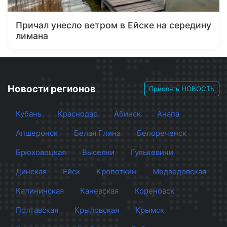
Причал унесло ветром в Ейске на середину
лимана
Новости регионов
Прислать НОВОСТЬ
Кубань
Краснодар
Абинск
Анапа
Апшеронск
Белая Глина
Белореченск
Брюховецкая
Выселки
Гулькевичи
Динская
Ейск
Кропоткин
Медведовская
Калининская
Каневская
Кореновск
Полтавская
Крыловская
Крымск