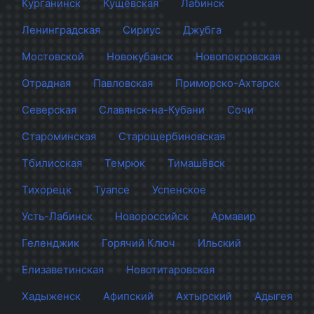
Курганинск
Кущёвская
Лабинск
Ленинградская
Сириус
Джубга
Мостовской
Новокубанск
Новопокровская
Отрадная
Павловская
Приморско-Ахтарск
Северская
Славянск-на-Кубани
Сочи
Староминская
Старощербиновская
Тбилисская
Темрюк
Тимашёвск
Тихорецк
Туапсе
Успенское
Усть-Лабинск
Новороссийск
Армавир
Геленджик
Горячий Ключ
Ильский
Елизаветинская
Новотитаровская
Хадыженск
Афипский
Ахтырский
Адыгея