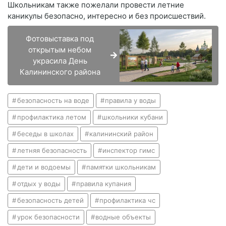
Школьникам также пожелали провести летние
каникулы безопасно, интересно и без происшествий.
Фотовыставка под
открытым небом
украсила День
Калининского района
безопасность на воде
правила у воды
профилактика летом
школьники кубани
беседы в школах
калининский район
летняя безопасность
инспектор гимс
дети и водоемы
памятки школьникам
отдых у воды
правила купания
безопасность детей
профилактика чс
урок безопасности
водные объекты