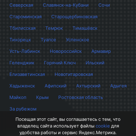
Северская
Славянск-на-Кубани
Сочи
Староминская
Старощербиновская
Тбилисская
Темрюк
Тимашёвск
Тихорецк
Туапсе
Успенское
Усть-Лабинск
Новороссийск
Армавир
Геленджик
Горячий Ключ
Ильский
Елизаветинская
Новотитаровская
Хадыженск
Афипский
Ахтырский
Адыгея
Майкоп
Крым
Ростовская область
За рубежом
Посещая этот сайт, вы соглашаетесь с тем, что
владелец сайта использует файлы
cookie
для
удобства работы и сервис Яндекс.Метрика.