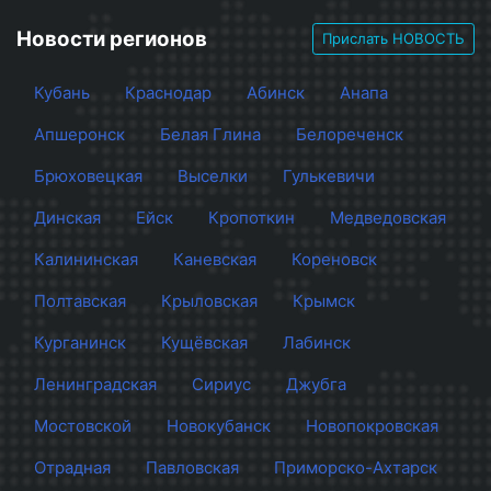
Новости регионов
Прислать НОВОСТЬ
Кубань
Краснодар
Абинск
Анапа
Апшеронск
Белая Глина
Белореченск
Брюховецкая
Выселки
Гулькевичи
Динская
Ейск
Кропоткин
Медведовская
Калининская
Каневская
Кореновск
Полтавская
Крыловская
Крымск
Курганинск
Кущёвская
Лабинск
Ленинградская
Сириус
Джубга
Мостовской
Новокубанск
Новопокровская
Отрадная
Павловская
Приморско-Ахтарск