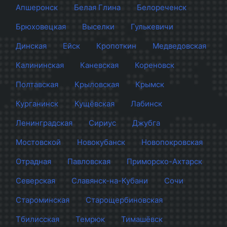
Апшеронск
Белая Глина
Белореченск
Брюховецкая
Выселки
Гулькевичи
Динская
Ейск
Кропоткин
Медведовская
Калининская
Каневская
Кореновск
Полтавская
Крыловская
Крымск
Курганинск
Кущёвская
Лабинск
Ленинградская
Сириус
Джубга
Мостовской
Новокубанск
Новопокровская
Отрадная
Павловская
Приморско-Ахтарск
Северская
Славянск-на-Кубани
Сочи
Староминская
Старощербиновская
Тбилисская
Темрюк
Тимашёвск