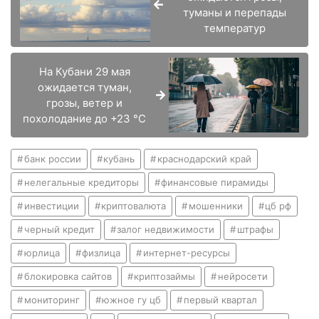
туманы и перепады
температур
На Кубани 29 мая
ожидается туман,
грозы, ветер и
похолодание до +23 °С
банк россии
кубань
краснодарский край
нелегальные кредиторы
финансовые пирамиды
инвестиции
криптовалюта
мошенники
цб рф
черный кредит
залог недвижимости
штрафы
юрлица
физлица
интернет-ресурсы
блокировка сайтов
криптозаймы
нейросети
мониторинг
южное гу цб
первый квартал