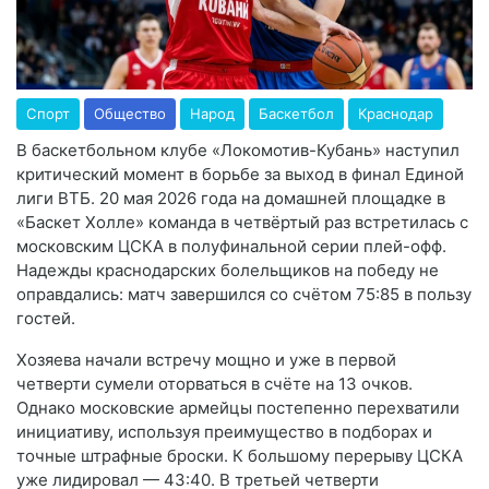
Спорт
Общество
Народ
Баскетбол
Краснодар
В баскетбольном клубе «Локомотив-Кубань» наступил
критический момент в борьбе за выход в финал Единой
лиги ВТБ. 20 мая 2026 года на домашней площадке в
«Баскет Холле» команда в четвёртый раз встретилась с
московским ЦСКА в полуфинальной серии плей-офф
.
Надежды краснодарских болельщиков на победу не
оправдались: матч завершился со счётом 75:85 в пользу
гостей
.
Хозяева начали встречу мощно и уже в первой
четверти сумели оторваться в счёте на 13 очков
.
Однако московские армейцы постепенно перехватили
инициативу, используя преимущество в подборах и
точные штрафные броски. К большому перерыву ЦСКА
уже лидировал — 43:40
. В третьей четверти