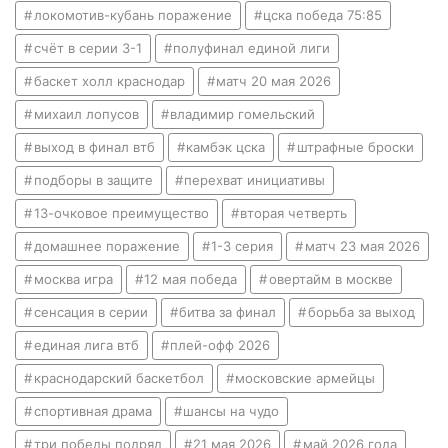
локомотив-кубань поражение
цска победа 75:85
счёт в серии 3-1
полуфинал единой лиги
баскет холл краснодар
матч 20 мая 2026
михаил лопусов
владимир гомельский
выход в финал втб
камбэк цска
штрафные броски
подборы в защите
перехват инициативы
13-очковое преимущество
вторая четверть
домашнее поражение
1-3 серия
матч 23 мая 2026
москва игра
12 мая победа
овертайм в москве
сенсация в серии
битва за финал
борьба за выход
единая лига втб
плей-офф 2026
краснодарский баскетбол
московские армейцы
спортивная драма
шансы на чудо
три победы подряд
21 мая 2026
май 2026 года