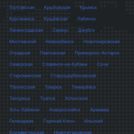
Полтавская
Крыловская
Крымск
Курганинск
Кущёвская
Лабинск
Ленинградская
Сириус
Джубга
Мостовской
Новокубанск
Новопокровская
Отрадная
Павловская
Приморско-Ахтарск
Северская
Славянск-на-Кубани
Сочи
Староминская
Старощербиновская
Тбилисская
Темрюк
Тимашёвск
Тихорецк
Туапсе
Успенское
Усть-Лабинск
Новороссийск
Армавир
Геленджик
Горячий Ключ
Ильский
Елизаветинская
Новотитаровская