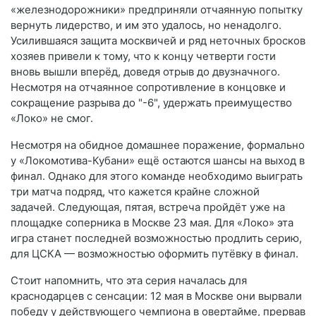
«железнодорожники» предприняли отчаянную попытку
вернуть лидерство, и им это удалось, но ненадолго.
Усилившаяся защита москвичей и ряд неточных бросков
хозяев привели к тому, что к концу четверти гости
вновь вышли вперёд, доведя отрыв до двузначного
.
Несмотря на отчаянное сопротивление в концовке и
сокращение разрыва до "-6", удержать преимущество
«Локо» не смог
.
Несмотря на обидное домашнее поражение, формально
у «Локомотива-Кубани» ещё остаются шансы на выход в
финал. Однако для этого команде необходимо выиграть
три матча подряд, что кажется крайне сложной
задачей
. Следующая, пятая, встреча пройдёт уже на
площадке соперника в Москве 23 мая
. Для «Локо» эта
игра станет последней возможностью продлить серию,
для ЦСКА — возможностью оформить путёвку в финал.
Стоит напомнить, что эта серия началась для
краснодарцев с сенсации: 12 мая в Москве они вырвали
победу у действующего чемпиона в овертайме, прервав