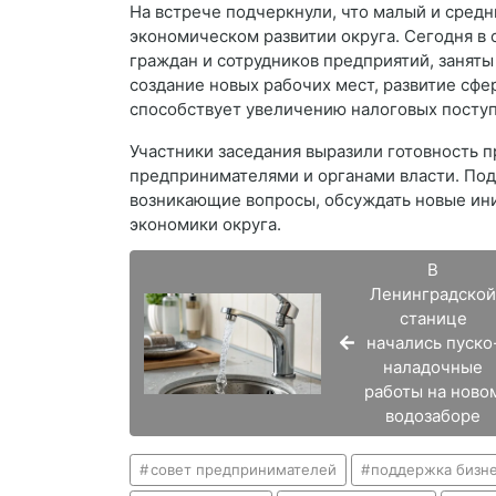
На встрече подчеркнули, что малый и средн
экономическом развитии округа. Сегодня в
граждан и сотрудников предприятий, заняты
создание новых рабочих мест, развитие сфер
способствует увеличению налоговых посту
Участники заседания выразили готовность 
предпринимателями и органами власти. По
возникающие вопросы, обсуждать новые ин
экономики округа.
В
Ленинградско
станице
начались пуско
наладочные
работы на ново
водозаборе
совет предпринимателей
поддержка бизн