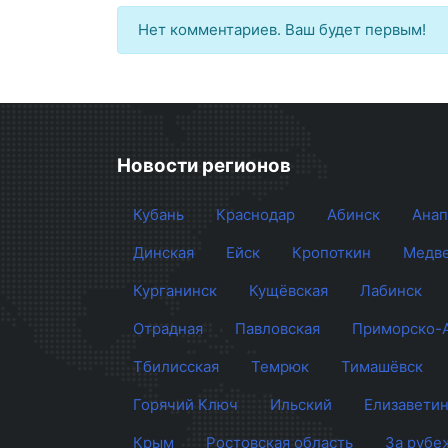
Нет комментариев. Ваш будет первым!
Новости регионов
Кубань
Краснодар
Абинск
Анап
Динская
Ейск
Кропоткин
Медве
Курганинск
Кущёвская
Лабинск
Отрадная
Павловская
Приморско-
Тбилисская
Темрюк
Тимашёвск
Горячий Ключ
Ильский
Елизаветин
Крым
Ростовская область
За рубе