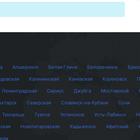
а
Апшеронск
Белая Глина
Белореченск
Брюх
довская
Калининская
Каневская
Кореновск
П
Ленинградская
Сириус
Джубга
Мостовской
Ахтарск
Северская
Славянск-на-Кубани
Сочи
Тихорецк
Туапсе
Успенское
Усть-Лабинск
Н
ская
Новотитаровская
Хадыженск
Афипский
жом