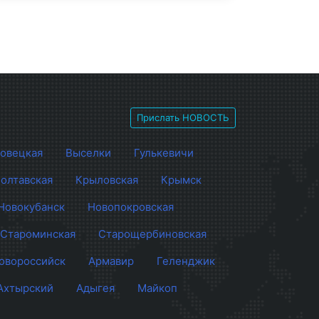
Прислать НОВОСТЬ
овецкая
Выселки
Гулькевичи
олтавская
Крыловская
Крымск
Новокубанск
Новопокровская
Староминская
Старощербиновская
овороссийск
Армавир
Геленджик
Ахтырский
Адыгея
Майкоп