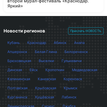
второй мурал-фестиваль «Краснодар.
Яркий»
Новости регионов
Прислать НОВОСТЬ
Кубань
Краснодар
Абинск
Анапа
Апшеронск
Белая Глина
Белореченск
Брюховецкая
Выселки
Гулькевичи
Динская
Ейск
Кропоткин
Медведовская
Калининская
Каневская
Кореновск
Полтавская
Крыловская
Крымск
Курганинск
Кущёвская
Лабинск
Ленинградская
Сириус
Джубга