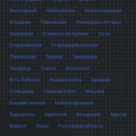
Мостовской
Новокубанск
Новопокровская
Отрадная
Павловская
Приморско-Ахтарск
Северская
Славянск-на-Кубани
Сочи
Староминская
Старощербиновская
Тбилисская
Темрюк
Тимашёвск
Тихорецк
Туапсе
Успенское
Усть-Лабинск
Новороссийск
Армавир
Геленджик
Горячий Ключ
Ильский
Елизаветинская
Новотитаровская
Хадыженск
Афипский
Ахтырский
Адыгея
Майкоп
Крым
Ростовская область