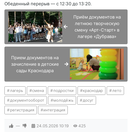
Обеденный перерыв — с 12:30 до 13:20.
Приём документов на
летнюю творческую
смену «Арт-Старт» в
лагере «Дубрава»
Прием документов на
зачисление в детские
сады Краснодара
лагерь
смена
подростки
краснодар
лето
документооборот
молодёжь
досуг
регистрация
интеграция
—
24.05.2026
10:19
425