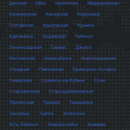
Динская
Ейск
Кропоткин
Медведовская
Калининская
Каневская
Кореновск
Полтавская
Крыловская
Крымск
Курганинск
Кущёвская
Лабинск
Ленинградская
Сириус
Джубга
Мостовской
Новокубанск
Новопокровская
Отрадная
Павловская
Приморско-Ахтарск
Северская
Славянск-на-Кубани
Сочи
Староминская
Старощербиновская
Тбилисская
Темрюк
Тимашёвск
Тихорецк
Туапсе
Успенское
Усть-Лабинск
Новороссийск
Армавир