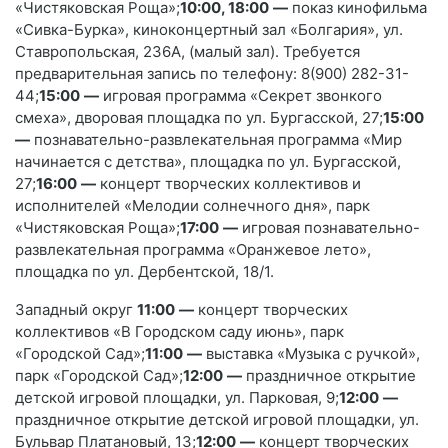
«Чистяковская Роща»;
10:00, 18:00
—
показ кинофильма
«Сивка-Бурка», киноконцертный зал «Болгария», ул.
Ставропольская, 236А, (малый зал). Требуется
предварительная запись по телефону: 8(900) 282-31-
44;
15:00
—
игровая программа «Секрет звонкого
смеха», дворовая площадка по ул. Бургасской, 27;
15:00
—
познавательно-развлекательная программа «Мир
начинается с детства», площадка по ул. Бургасской,
27;
16:00
—
концерт творческих коллективов и
исполнителей «Мелодии солнечного дня», парк
«Чистяковская Роща»;
17:00
—
игровая познавательно-
развлекательная программа «Оранжевое лето»,
площадка по ул. Дербентской, 18/1.
Западный округ
11:00
—
концерт творческих
коллективов «В Городском саду июнь», парк
«Городской Сад»;
11:00
—
выставка «Музыка с ручкой»,
парк «Городской Сад»;
12:00
—
праздничное открытие
детской игровой площадки, ул. Парковая, 9;
12:00
—
праздничное открытие детской игровой площадки, ул.
Бульвар Платановый, 13;
12:00
—
концерт творческих