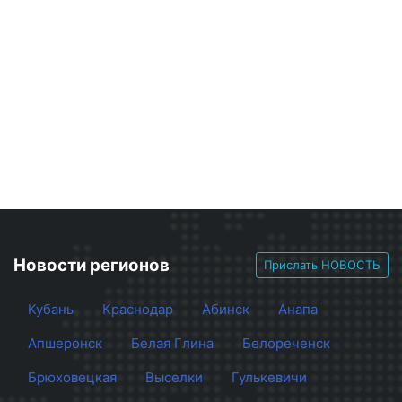
Новости регионов
Прислать НОВОСТЬ
Кубань
Краснодар
Абинск
Анапа
Апшеронск
Белая Глина
Белореченск
Брюховецкая
Выселки
Гулькевичи