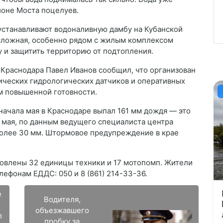
йоне Моста поцелуев.
устанавливают водоналивную дамбу на Кубанской
 сложная, особенно рядом с жилым комплексом
у и защитить территорию от подтопления.
Краснодара Павел Иванов сообщил, что организован
ческих гидрологических датчиков и оперативных
м повышенной готовности.
начала мая в Краснодаре выпал 161 мм дождя — это
1 мая, по данным ведущего специалиста центра
более 30 мм. Штормовое предупреждение в крае
овлены 32 единицы техники и 17 мотопомп. Жители
елефонам ЕДДС: 050 и 8 (861) 214-33-36.
е
Водителя,
объезжавшего
л
пробку за