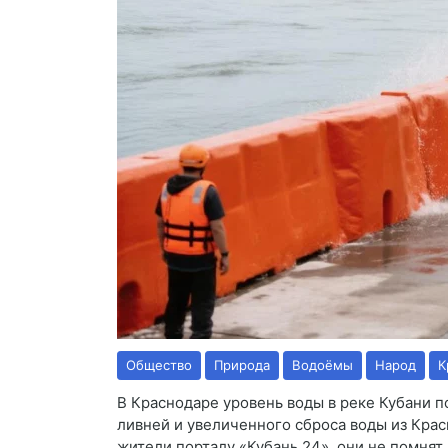
Общество
Природа
Водоёмы
Народ
К
В Краснодаре уровень воды в реке Кубани п
ливней и увеличенного сброса воды из Кра
жители порталу «Кубань 24», они не помнят