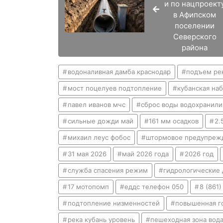
и по нацпроект
в Афипском
поселении
Северского
района
водоналивная дамба краснодар
подъем ре
мост поцелуев подтопление
кубанская на
павел иванов мчс
сброс воды водохранил
сильные дожди май
161 мм осадков
2.
михаил леус фобос
штормовое предупреж
31 мая 2026
май 2026 года
2026 год
служба спасения режим
гидрологические 
17 мотопомп
еддс телефон 050
8 (861)
подтопление низменностей
повышенная г
река кубань уровень
пешеходная зона вод