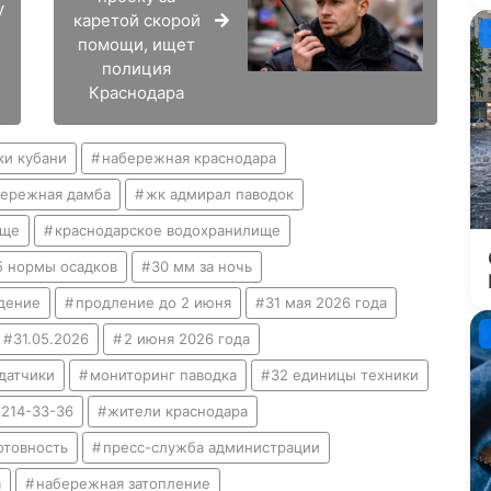
у
каретой скорой
помощи, ищет
полиция
Краснодара
ки кубани
набережная краснодара
бережная дамба
жк адмирал паводок
ище
краснодарское водохранилище
5 нормы осадков
30 мм за ночь
дение
продление до 2 июня
31 мая 2026 года
31.05.2026
2 июня 2026 года
датчики
мониторинг паводка
32 единицы техники
 214-33-36
жители краснодара
отовность
пресс-служба администрации
а
набережная затопление