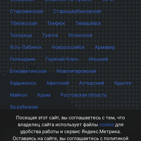
Староминская
Старощербиновская
Тбилисская
Темрюк
Тимашёвск
Тихорецк
Туапсе
Успенское
Усть-Лабинск
Новороссийск
Армавир
Геленджик
Горячий Ключ
Ильский
Елизаветинская
Новотитаровская
Хадыженск
Афипский
Ахтырский
Адыгея
Майкоп
Крым
Ростовская область
За рубежом
Посещая этот сайт, вы соглашаетесь с тем, что
владелец сайта использует файлы
cookie
для
удобства работы и сервис Яндекс.Метрика.
Сайт Краснодара
© 2012 - 2026 СМИ Кубани
Оставаясь на сайте, вы соглашаетесь с политикой