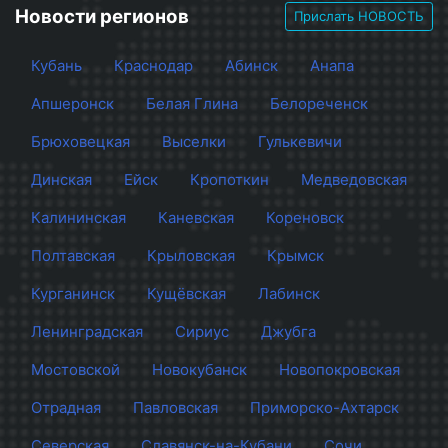
Новости регионов
Прислать НОВОСТЬ
Кубань
Краснодар
Абинск
Анапа
Апшеронск
Белая Глина
Белореченск
Брюховецкая
Выселки
Гулькевичи
Динская
Ейск
Кропоткин
Медведовская
Калининская
Каневская
Кореновск
Полтавская
Крыловская
Крымск
Курганинск
Кущёвская
Лабинск
Ленинградская
Сириус
Джубга
Мостовской
Новокубанск
Новопокровская
Отрадная
Павловская
Приморско-Ахтарск
Северская
Славянск-на-Кубани
Сочи