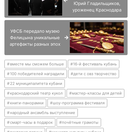
Юрий Гладильщиков,
уроженец Краснодара
УФСБ передало музею
Фелицына уникальные
артефакты разных эпох
вместе мы сможем больше
16-й фестиваль кубань
100 победителей наградили
дети с овз творчество
22 муниципалитета кубани
краснодарский театр кукол
мастер-классы для детей
книги-панорамки
шоу-программа фестиваля
народный ансамбль выступление
смарт-часы в подарок
почётные грамоты
виктория лапина
министр культуры кубани