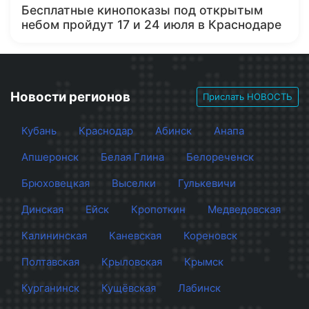
Бесплатные кинопоказы под открытым
небом пройдут 17 и 24 июля в Краснодаре
Новости регионов
Прислать НОВОСТЬ
Кубань
Краснодар
Абинск
Анапа
Апшеронск
Белая Глина
Белореченск
Брюховецкая
Выселки
Гулькевичи
Динская
Ейск
Кропоткин
Медведовская
Калининская
Каневская
Кореновск
Полтавская
Крыловская
Крымск
Курганинск
Кущёвская
Лабинск