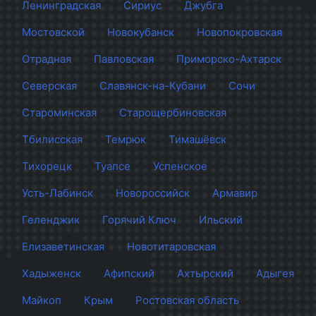
Ленинградская
Сириус
Джубга
Мостовской
Новокубанск
Новопокровская
Отрадная
Павловская
Приморско-Ахтарск
Северская
Славянск-на-Кубани
Сочи
Староминская
Старощербиновская
Тбилисская
Темрюк
Тимашёвск
Тихорецк
Туапсе
Успенское
Усть-Лабинск
Новороссийск
Армавир
Геленджик
Горячий Ключ
Ильский
Елизаветинская
Новотитаровская
Хадыженск
Афипский
Ахтырский
Адыгея
Майкоп
Крым
Ростовская область