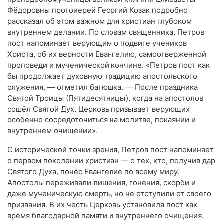
Фёдоровны протоиерей Георгий Козак подробно
рассказал об этом важном для христиан глубоком
внутреннем делании. По словам священника, Петров
пост напоминает верующим о подвиге учеников
Христа, об их верности Евангелию, самоотверженной
проповеди и мученической кончине. «Петров пост как
бы продолжает духовную традицию апостольского
служения, — отметил батюшка. — После праздника
Святой Троицы (Пятидесятницы), когда на апостолов
сошёл Святой Дух, Церковь призывает верующих
особенно сосредоточиться на молитве, покаянии и
внутреннем очищении».
С исторической точки зрения, Петров пост напоминает
о первом поколении христиан — о тех, кто, получив дар
Святого Духа, понёс Евангелие по всему миру.
Апостолы переживали лишения, гонения, скорби и
даже мученическую смерть, но не отступили от своего
призвания. В их честь Церковь установила пост как
время благодарной памяти и внутреннего очищения.