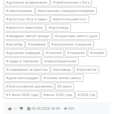
духовное воздержание
приближение к богу
самопознание
внутреннее совершенствование
апостолы пётр и павел
апостольский пост
верность евангелию
проповедь
праздник святой троицы
сошествие святого духа
молитва
покаяние
внутреннее очищение
духовная традиция
гонения
лишения
скорби
труды и терпение
самоограничение
следование за христом
исповедь
причастие
дела милосердия
чтение житий святых
благословение духовника
5 июня
5 июня 2026 года
июнь 2026 года
2026 год
—
05.06.2026
18:49
525