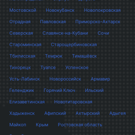
Мостовской
Новокубанск
Новопокровская
Отрадная
Павловская
Приморско-Ахтарск
Северская
Славянск-на-Кубани
Сочи
Староминская
Старощербиновская
Тбилисская
Темрюк
Тимашёвск
Тихорецк
Туапсе
Успенское
Усть-Лабинск
Новороссийск
Армавир
Геленджик
Горячий Ключ
Ильский
Елизаветинская
Новотитаровская
Хадыженск
Афипский
Ахтырский
Адыгея
Майкоп
Крым
Ростовская область