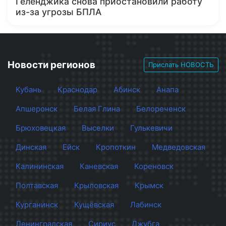
Геленджика снова приостановили работу
из-за угрозы БПЛА
Новости регионов
Прислать НОВОСТЬ
Кубань
Краснодар
Абинск
Анапа
Апшеронск
Белая Глина
Белореченск
Брюховецкая
Выселки
Гулькевичи
Динская
Ейск
Кропоткин
Медведовская
Калининская
Каневская
Кореновск
Полтавская
Крыловская
Крымск
Курганинск
Кущёвская
Лабинск
Ленинградская
Сириус
Джубга