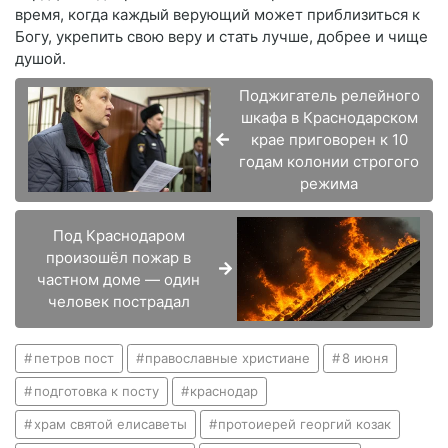
время, когда каждый верующий может приблизиться к
Богу, укрепить свою веру и стать лучше, добрее и чище
душой.
Поджигатель релейного
шкафа в Краснодарском
крае приговорен к 10
годам колонии строгого
режима
Под Краснодаром
произошёл пожар в
частном доме — один
человек пострадал
петров пост
православные христиане
8 июня
подготовка к посту
краснодар
храм святой елисаветы
протоиерей георгий козак