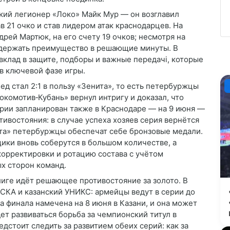
кий легионер «Локо» Майк Мур — он возглавил
в 21 очко и став лидером атак краснодарцев. На
ей Мартюк, на его счету 19 очков; несмотря на
удержать преимущество в решающие минуты. В
вклад в защите, подборы и важные передачі, которые
в ключевой фазе игры.
ед стал 2:1 в пользу «Зенита», то есть петербуржцы
окомотив‑Кубань» вернул интригу и доказал, что
ерии запланирован также в Краснодаре — на 9 июня —
ивостояния: в случае успеха хозяев серия вернётся
нита» петербуржцы обеспечат себе бронзовые медали.
ики вновь соберутся в большом количестве, а
корректировки и ротацию состава с учётом
х сторон команд.
лиге идёт решающее противостояние за золото. В
СКА и казанский УНИКС: армейцы ведут в серии до
а финала намечена на 8 июня в Казани, и она может
ет развиваться борьба за чемпионский титул в
стоит следить за развитием обеих серий: как за