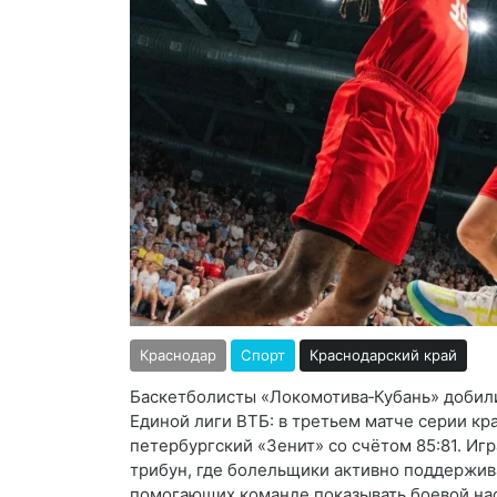
Краснодар
Спорт
Краснодарский край
Баскетболисты «Локомотива‑Кубань» добили
Единой лиги ВТБ: в третьем матче серии к
петербургский «Зенит» со счётом 85:81. И
трибун, где болельщики активно поддержив
помогающих команде показывать боевой нас