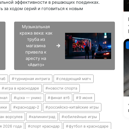
альной эффективности в решающих поединках.
 за ходом серий и готовиться к новым
Музыкальная
кража века: как
труба из
магазина
привела к
аресту на
«Авито»
таб
турнирная интрига
следующий матч
игра в краснодаре
новости спорта
инал
цска — уникс
финал втб
9 июня
ники
краснодар‑2
российско‑китайские игры
ан ворсулев
калининград
юбилейные игры
я 2026 года
спорт красндар
футбол в краснодаре