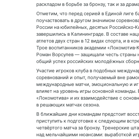
раскладом в борьбе за бронзу, так и за дра
Отметим, что перед серией в Единой лиге 
поучаствовать в другом значимом соревнова
России на юбилейных, десятых Российско‑К
завершились в Калининграде. В составе на
атлетов двух стран в 12 видах спорта, и в 
Трое воспитанников академии «Локомотив‑К
Роман Ворсулев — защищали честь страны н
общий успех российских молодёжных сборн
Участие игроков клуба в подобных междуна
соревнований и опыт, получаемый вне рамо
международные матчи, эмоциональную и игр
влияет на уровень игры основной команды. 
«Локомотива» и их взаимодействие с основ
в решающих матчах сезона.
В ближайшие дни командам предстоит восст
приступить к подготовке к следующим встре
четвёртого матча за бронзу. Тренерские шт
над мельчайшими нюансами: выработкой иг