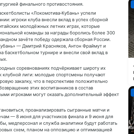
матургией финального противостояния.
баскетболисты «Локомотива‑Кубань» успели
нии: игроки клуба внесли вклад в успех сборной
итайских молодёжных летних играх, которые
циональной команды за награды боролись более 300
командном зачёте победу одержала сборная России.
убань» — Дмитрий Красняков, Антон Фраймут и
а баскетбольном турнире и внесли свой вклад в
ых.
родных соревнованиях подчёркивает широту их
к клубной лиги: молодые спортсмены получают
овую закалку, что в перспективе положительно
Возвращение этих воспитанников в состав
ными игроками могут оказать дополнительный эффект
ановиться, проанализировать сыгранные матчи и
чам — 8 июня для участников финала и 9 июня для
абы, медперсонал и служба аналитики будут работать
ровых схем, планом на оппозицию и оптимизацией