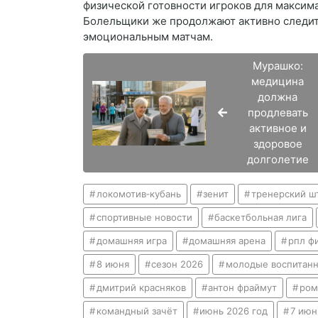
физической готовности игроков для максим
Болельщики же продолжают активно следить
эмоциональным матчам.
Мурашко:
медицина
должна
продлевать
активное и
здоровое
долголетие
локомотив‑кубань
зенит
тренерский ш
спортивные новости
баскетбольная лига
домашняя игра
домашняя арена
рпл ф
8 июня
сезон 2026
молодые воспитан
дмитрий красняков
антон фраймут
ром
командный зачёт
июнь 2026 год
7 июн