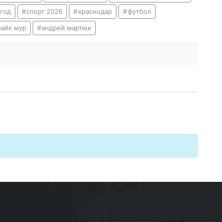
 год
спорт 2026
краснодар
футбол
айк мур
андрей мартюк