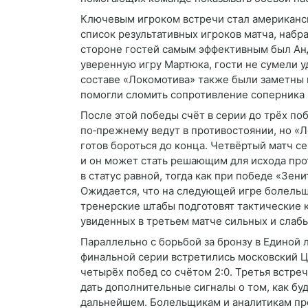
Ключевым игроком встречи стал американс
список результативных игроков матча, набра
стороне гостей самым эффективным был Андр
уверенную игру Мартюка, гости не сумели 
составе «Локомотива» также были заметны 
помогли сломить сопротивление соперника 
После этой победы счёт в серии до трёх поб
по‑прежнему ведут в противостоянии, но «Л
готов бороться до конца. Четвёртый матч с
и он может стать решающим для исхода прот
в статус равной, тогда как при победе «Зе
Ожидается, что на следующей игре болельщ
тренерские штабы подготовят тактические 
увиденных в третьем матче сильных и слабы
Параллельно с борьбой за бронзу в Единой 
финальной серии встретились московский Ц
четырёх побед со счётом 2:0. Третья встреч
дать дополнительные сигналы о том, как буд
дальнейшем. Болельщикам и аналитикам пред