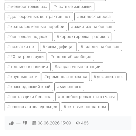
мелкооптовые азс
частные заправки
долгосрочных контрактов нет
всплеск спроса
кратковременные перебои
ажиотаж на бензин
бензовозы подвозят
корректировка графиков
нехватки нет
крым дефицит
талоны на бензин
20 литров в руки
оперштаб сообщил
топливо в наличии
заправочные станции
крупные сети
временная нехватка
дефицита нет
краснодарский край
минэнерго
поставщики бензина
перебои решаются за часы
паника автовладельцев
сетевые операторы
—
08.06.2026
15:09
485