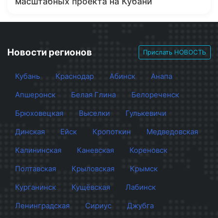
масштабных проекта на Кубани
Новости регионов
Прислать НОВОСТЬ
Кубань
Краснодар
Абинск
Анапа
Апшеронск
Белая Глина
Белореченск
Брюховецкая
Выселки
Гулькевичи
Динская
Ейск
Кропоткин
Медведовская
Калининская
Каневская
Кореновск
Полтавская
Крыловская
Крымск
Курганинск
Кущёвская
Лабинск
Ленинградская
Сириус
Джубга