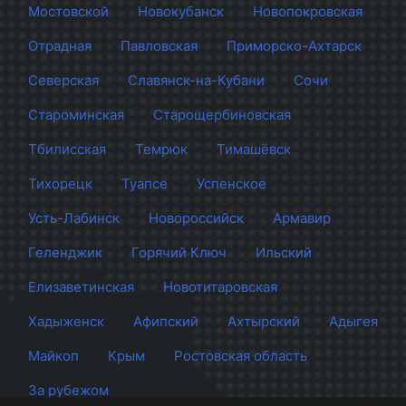
Мостовской
Новокубанск
Новопокровская
Отрадная
Павловская
Приморско-Ахтарск
Северская
Славянск-на-Кубани
Сочи
Староминская
Старощербиновская
Тбилисская
Темрюк
Тимашёвск
Тихорецк
Туапсе
Успенское
Усть-Лабинск
Новороссийск
Армавир
Геленджик
Горячий Ключ
Ильский
Елизаветинская
Новотитаровская
Хадыженск
Афипский
Ахтырский
Адыгея
Майкоп
Крым
Ростовская область
За рубежом