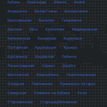
Кубань
Краснодар
Абинск
Анапа
Апшеронск
Белая Глина
Белореченск
Брюховецкая
Выселки
Гулькевичи
Динская
Ейск
Кропоткин
Медведовская
Калининская
Каневская
Кореновск
Полтавская
Крыловская
Крымск
Курганинск
Кущёвская
Лабинск
Ленинградская
Сириус
Джубга
Мостовской
Новокубанск
Новопокровская
Отрадная
Павловская
Приморско-Ахтарск
Северская
Славянск-на-Кубани
Сочи
Староминская
Старощербиновская