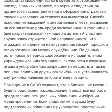
свободы за мошенничество в сфере автострахования —
эпизод, в рамках которого, по версии следствия, он
организовал схемы фиктивного оформления страховых
случаев и завладения страховыми выплатами. Служба
исполнения наказаний и оперативные отчёты указывали
на его заметную роль среди заключённых: в колонии он
был охарактеризован как лидер и активный участник
группировок отрицательной направленности, что
отражало его влияние на внутриполицейский порядок и
взаимоотношения между осуждёнными. По данным
источников, в период содержания в исправительном
учреждении за ним отмечались склонности к азартным
играм и употреблению запрещённых веществ, а также
попытки влиять на других заключённых и устанавливать
внутриколониальные авторитетные позиции.
Помещение в СИЗО означает, что в ближайшие месяцы
будет продолжено расследование и решаться вопрос о
предъявлении официальных обвинений и избрании
меры пресечения. Если следствием и судом будут
подтверждены обвинения в руководстве преступными