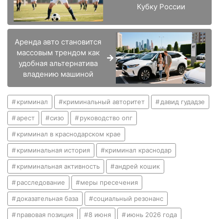
Кубку России
Аренда авто становится
массовым трендом как
удобная альтернатива
владению машиной
криминал
криминальный авторитет
давид гудадзе
арест
сизо
руководство опг
криминал в краснодарском крае
криминальная история
криминал краснодар
криминальная активность
андрей кошик
расследование
меры пресечения
доказательная база
социальный резонанс
правовая позиция
8 июня
июнь 2026 года