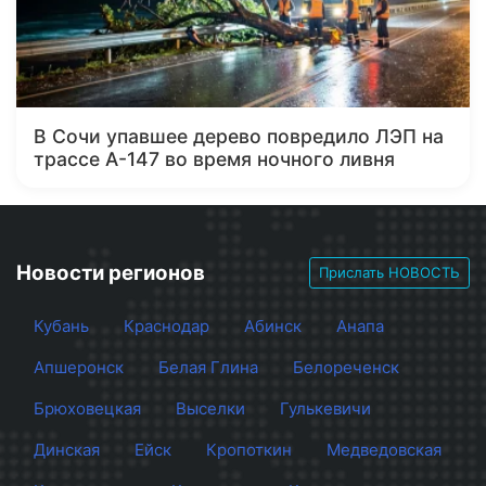
В Сочи упавшее дерево повредило ЛЭП на
трассе А-147 во время ночного ливня
Новости регионов
Прислать НОВОСТЬ
Кубань
Краснодар
Абинск
Анапа
Апшеронск
Белая Глина
Белореченск
Брюховецкая
Выселки
Гулькевичи
Динская
Ейск
Кропоткин
Медведовская