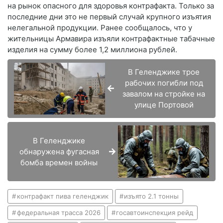
на рынок опасного для здоровья контрафакта. Только за
последние дни это не первый случай крупного изъятия
нелегальной продукции. Ранее сообщалось, что у
жительницы Армавира изъяли контрафактные табачные
изделия на сумму более 1,2 миллиона рублей.
В Геленджике трое
рабочих погибли под
завалом на стройке на
улице Портовой
В Геленджике
обнаружена фугасная
бомба времен войны
контрафакт пива геленджик
изъято 2.1 тонны
федеральная трасса 2026
госавтоинспекция рейд