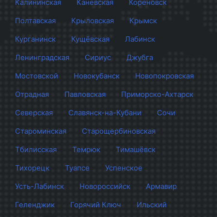
Калининская
Каневская
Кореновск
Полтавская
Крыловская
Крымск
Курганинск
Кущёвская
Лабинск
Ленинградская
Сириус
Джубга
Мостовской
Новокубанск
Новопокровская
Отрадная
Павловская
Приморско-Ахтарск
Северская
Славянск-на-Кубани
Сочи
Староминская
Старощербиновская
Тбилисская
Темрюк
Тимашёвск
Тихорецк
Туапсе
Успенское
Усть-Лабинск
Новороссийск
Армавир
Геленджик
Горячий Ключ
Ильский