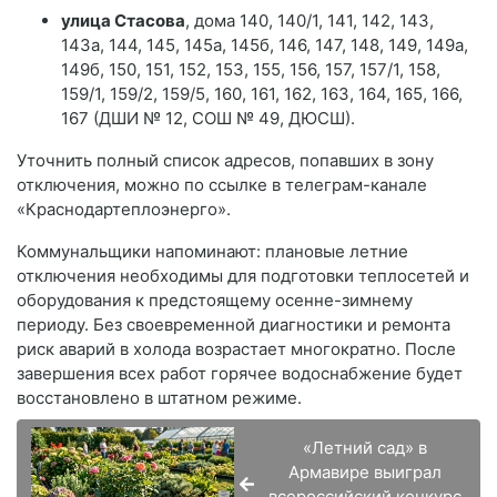
улица Стасова
, дома 140, 140/1, 141, 142, 143,
143а, 144, 145, 145а, 145б, 146, 147, 148, 149, 149а,
149б, 150, 151, 152, 153, 155, 156, 157, 157/1, 158,
159/1, 159/2, 159/5, 160, 161, 162, 163, 164, 165, 166,
167 (ДШИ № 12, СОШ № 49, ДЮСШ).
Уточнить полный список адресов, попавших в зону
отключения, можно по ссылке в телеграм-канале
«Краснодартеплоэнерго».
Коммунальщики напоминают: плановые летние
отключения необходимы для подготовки теплосетей и
оборудования к предстоящему осенне-зимнему
периоду. Без своевременной диагностики и ремонта
риск аварий в холода возрастает многократно. После
завершения всех работ горячее водоснабжение будет
восстановлено в штатном режиме.
«Летний сад» в
Армавире выиграл
всероссийский конкурс