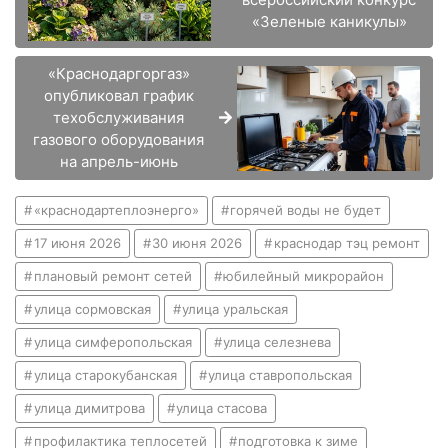
«Зеленые каникулы»
«Краснодаргоргаз»
опубликовал график
техобслуживания
газового оборудования
на апрель-июнь
«краснодартеплоэнерго»
горячей воды не будет
17 июня 2026
30 июня 2026
краснодар тэц ремонт
плановый ремонт сетей
юбилейный микрорайон
улица сормовская
улица уральская
улица симферопольская
улица селезнева
улица старокубанская
улица ставропольская
улица димитрова
улица стасова
профилактика теплосетей
подготовка к зиме