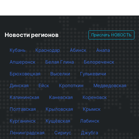
Новости регионов
Прислать НОВОСТЬ
Кубань
Краснодар
Абинск
Анапа
Апшеронск
Белая Глина
Белореченск
Брюховецкая
Выселки
Гулькевичи
Динская
Ейск
Кропоткин
Медведовская
Калининская
Каневская
Кореновск
Полтавская
Крыловская
Крымск
Курганинск
Кущёвская
Лабинск
Ленинградская
Сириус
Джубга