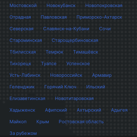
Мостовской
Новокубанск
Новопокровская
Отрадная
Павловская
Приморско-Ахтарск
Северская
Славянск-на-Кубани
Сочи
Староминская
Старощербиновская
Тбилисская
Темрюк
Тимашёвск
Тихорецк
Туапсе
Успенское
Усть-Лабинск
Новороссийск
Армавир
Геленджик
Горячий Ключ
Ильский
Елизаветинская
Новотитаровская
Хадыженск
Афипский
Ахтырский
Адыгея
Майкоп
Крым
Ростовская область
За рубежом