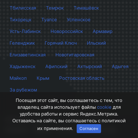
Тбилисская
Темрюк
Тимашёвск
Тихорецк
Туапсе
Успенское
Усть-Лабинск
Новороссийск
Армавир
Геленджик
Горячий Ключ
Ильский
Елизаветинская
Новотитаровская
Хадыженск
Афипский
Ахтырский
Адыгея
Майкоп
Крым
Ростовская область
За рубежом
Посещая этот сайт, вы соглашаетесь с тем, что
владелец сайта использует файлы
cookie
для
удобства работы и сервис Яндекс.Метрика.
Сайт Краснодара
© 2012 - 2026 СМИ Кубани
Оставаясь на сайте, вы соглашаетесь с политикой
их применения.
Согласен
О проекте
Правила
Контакты
Напишите нам