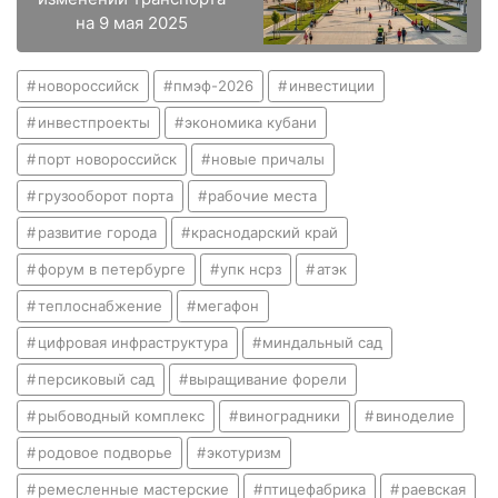
на 9 мая 2025
новороссийск
пмэф-2026
инвестиции
инвестпроекты
экономика кубани
порт новороссийск
новые причалы
грузооборот порта
рабочие места
развитие города
краснодарский край
форум в петербурге
упк нсрз
атэк
теплоснабжение
мегафон
цифровая инфраструктура
миндальный сад
персиковый сад
выращивание форели
рыбоводный комплекс
виноградники
виноделие
родовое подворье
экотуризм
ремесленные мастерские
птицефабрика
раевская