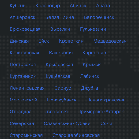
Кубань
Краснодар
Абинск
Анапа
Апшеронск
Белая Глина
Белореченск
Брюховецкая
Выселки
Гулькевичи
Динская
Ейск
Кропоткин
Медведовская
Калининская
Каневская
Кореновск
Полтавская
Крыловская
Крымск
Курганинск
Кущёвская
Лабинск
Ленинградская
Сириус
Джубга
Мостовской
Новокубанск
Новопокровская
Отрадная
Павловская
Приморско-Ахтарск
Северская
Славянск-на-Кубани
Сочи
Староминская
Старощербиновская