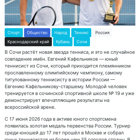
Спорт
Общество
Народ
Теннис
Россия
Краснодарский край
Кубань
Сочи
В Сочи растёт новая звезда тенниса, и это не случайное
совпадение имён. Евгений Кафельников — юный
теннисист из Сочи, который приходится племянником
прославленному олимпийскому чемпиону, самому
титулованному теннисисту в истории России —
Евгению Кафельникову-старшему. Молодой человек
тренируется в сочинской спортивной школе № 19 и уже
демонстрирует впечатляющие результаты на
всероссийской арене.
С 17 июня 2026 года в активе юного спортсмена
появилась золотая медаль первенства России. Турнир
среди юношей до 17 лет прошёл в Москве и собрал
юных теннисистов из более чем 35 городов страны. В