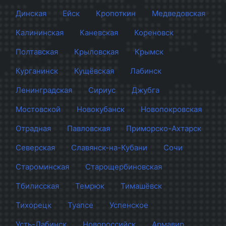
Динская
Ейск
Кропоткин
Медведовская
Калининская
Каневская
Кореновск
Полтавская
Крыловская
Крымск
Курганинск
Кущёвская
Лабинск
Ленинградская
Сириус
Джубга
Мостовской
Новокубанск
Новопокровская
Отрадная
Павловская
Приморско-Ахтарск
Северская
Славянск-на-Кубани
Сочи
Староминская
Старощербиновская
Тбилисская
Темрюк
Тимашёвск
Тихорецк
Туапсе
Успенское
Усть-Лабинск
Новороссийск
Армавир