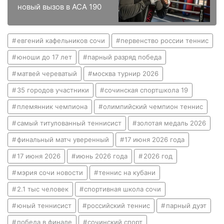
новый вызов в ACA 190
евгений кафельников сочи
первенство россии теннис
юноши до 17 лет
парный разряд победа
матвей череватый
москва турнир 2026
35 городов участники
сочинская спортшкола 19
племянник чемпиона
олимпийский чемпион теннис
самый титулованный теннисист
золотая медаль 2026
финальный матч уверенный
17 июня 2026 года
17 июня 2026
июнь 2026 года
2026 год
мэрия сочи новости
теннис на кубани
2.1 тыс человек
спортивная школа сочи
юный теннисист
российский теннис
парный дуэт
победа в финале
сочинский спорт