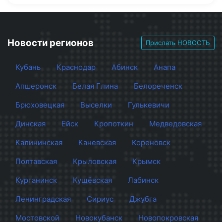
Новости регионов
Прислать НОВОСТЬ
Кубань
Краснодар
Абинск
Анапа
Апшеронск
Белая Глина
Белореченск
Брюховецкая
Выселки
Гулькевичи
Динская
Ейск
Кропоткин
Медведовская
Калининская
Каневская
Кореновск
Полтавская
Крыловская
Крымск
Курганинск
Кущёвская
Лабинск
Ленинградская
Сириус
Джубга
Мостовской
Новокубанск
Новопокровская