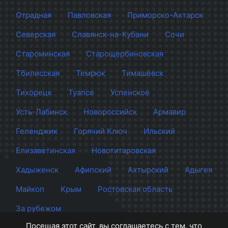
Отрадная
Павловская
Приморско-Ахтарск
Северская
Славянск-на-Кубани
Сочи
Староминская
Старощербиновская
Тбилисская
Темрюк
Тимашёвск
Тихорецк
Туапсе
Успенское
Усть-Лабинск
Новороссийск
Армавир
Геленджик
Горячий Ключ
Ильский
Елизаветинская
Новотитаровская
Хадыженск
Афипский
Ахтырский
Адыгея
Майкоп
Крым
Ростовская область
За рубежом
Посещая этот сайт, вы соглашаетесь с тем, что