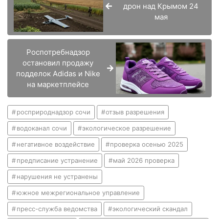
дрон над Крымом 24
мая
Роспотребнадзор
остановил продажу
подделок Adidas и Nike
на маркетплейсе
росприроднадзор сочи
отзыв разрешения
водоканал сочи
экологическое разрешение
негативное воздействие
проверка осенью 2025
предписание устранение
май 2026 проверка
нарушения не устранены
южное межрегиональное управление
пресс-служба ведомства
экологический скандал