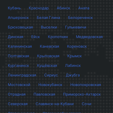
Кубань
Краснодар
Абинск
Анапа
Апшеронск
Белая Глина
Белореченск
Брюховецкая
Выселки
Гулькевичи
Динская
Ейск
Кропоткин
Медведовская
Калининская
Каневская
Кореновск
Полтавская
Крыловская
Крымск
Курганинск
Кущёвская
Лабинск
Ленинградская
Сириус
Джубга
Мостовской
Новокубанск
Новопокровская
Отрадная
Павловская
Приморско-Ахтарск
Северская
Славянск-на-Кубани
Сочи