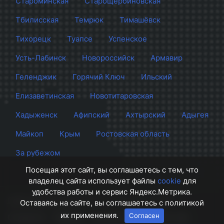
Староминская
Старощербиновская
Тбилисская
Темрюк
Тимашёвск
Тихорецк
Туапсе
Успенское
Усть-Лабинск
Новороссийск
Армавир
Геленджик
Горячий Ключ
Ильский
Елизаветинская
Новотитаровская
Хадыженск
Афипский
Ахтырский
Адыгея
Майкоп
Крым
Ростовская область
За рубежом
Посещая этот сайт, вы соглашаетесь с тем, что
владелец сайта использует файлы
cookie
для
удобства работы и сервис Яндекс.Метрика.
Сайт Краснодара
© 2012 - 2026 СМИ Кубани
Оставаясь на сайте, вы соглашаетесь с политикой
их применения.
Согласен
О проекте
Правила
Контакты
Напишите нам