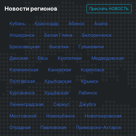
Новости регионов
Прислать НОВОСТЬ
Кубань
Краснодар
Абинск
Анапа
Апшеронск
Белая Глина
Белореченск
Брюховецкая
Выселки
Гулькевичи
Динская
Ейск
Кропоткин
Медведовская
Калининская
Каневская
Кореновск
Полтавская
Крыловская
Крымск
Курганинск
Кущёвская
Лабинск
Ленинградская
Сириус
Джубга
Мостовской
Новокубанск
Новопокровская
Отрадная
Павловская
Приморско-Ахтарск