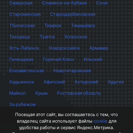
Северская
Славянск-на-Кубани
Сочи
Староминская
Старощербиновская
Тбилисская
Темрюк
Тимашёвск
Тихорецк
Туапсе
Успенское
Усть-Лабинск
Новороссийск
Армавир
Геленджик
Горячий Ключ
Ильский
Елизаветинская
Новотитаровская
Хадыженск
Афипский
Ахтырский
Адыгея
Майкоп
Крым
Ростовская область
За рубежом
Посещая этот сайт, вы соглашаетесь с тем, что
владелец сайта использует файлы
cookie
для
удобства работы и сервис Яндекс.Метрика.
Сайт Краснодара
© 2012 - 2026 СМИ Кубани