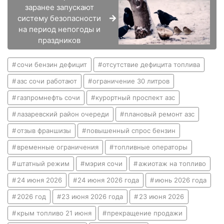
заранее запускают
систему безопасности
на период непогоды и
праздников
сочи бензин дефицит
отсутствие дефицита топлива
азс сочи работают
ограничение 30 литров
газпромнефть сочи
курортный проспект азс
лазаревский район очереди
плановый ремонт азс
отзыв франшизы
повышенный спрос бензин
временные ограничения
топливные операторы
штатный режим
мэрия сочи
ажиотаж на топливо
24 июня 2026
24 июня 2026 года
июнь 2026 года
2026 год
23 июня 2026 года
23 июня 2026
крым топливо 21 июня
прекращение продажи