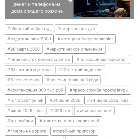
денег и телефона из
дома спящего хозяина
абинский район суд
смертельное дтп
водитель bmw 530d
мотоцикл fuego scrambler
26 марта 2026
наркотическое опьянение
перекресток ленина советов
погибший мотоциклист
34-летний мужчина
42-летний водитель
6 лет колонии
лишение прав на 3 года
компенсация 800 тыс руб
пресс-служба прокуратуры
ч.4 ст.264 ук рф
24 июня 2026
24 июня 2026 года
июнь 2026 года
2026 год
абинск новости
дтп кубани
ответственность водителей
смерть на дороге
судебный приговор