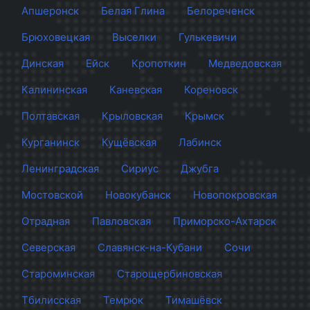
Апшеронск
Белая Глина
Белореченск
Брюховецкая
Выселки
Гулькевичи
Динская
Ейск
Кропоткин
Медведовская
Калининская
Каневская
Кореновск
Полтавская
Крыловская
Крымск
Курганинск
Кущёвская
Лабинск
Ленинградская
Сириус
Джубга
Мостовской
Новокубанск
Новопокровская
Отрадная
Павловская
Приморско-Ахтарск
Северская
Славянск-на-Кубани
Сочи
Староминская
Старощербиновская
Тбилисская
Темрюк
Тимашёвск