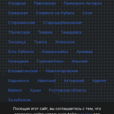
Отрадная
Павловская
Приморско-Ахтарск
Северская
Славянск-на-Кубани
Сочи
Староминская
Старощербиновская
Тбилисская
Темрюк
Тимашёвск
Тихорецк
Туапсе
Успенское
Усть-Лабинск
Новороссийск
Армавир
Геленджик
Горячий Ключ
Ильский
Елизаветинская
Новотитаровская
Хадыженск
Афипский
Ахтырский
Адыгея
Майкоп
Крым
Ростовская область
За рубежом
Посещая этот сайт, вы соглашаетесь с тем, что