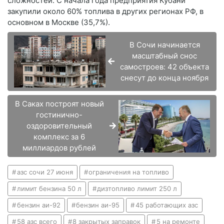
сложностей. С начала года предприятия Кубани
закупили около 60% топлива в других регионах РФ, в
основном в Москве (35,7%).
В Сочи начинается
масштабный снос
самостроев: 42 объекта
снесут до конца ноября
В Саках построят новый
гостинично-
оздоровительный
комплекс за 6
миллиардов рублей
азс сочи 27 июня
ограничения на топливо
лимит бензина 50 л
дизтопливо лимит 250 л
бензин аи-92
бензин аи-95
45 работающих азс
58 азс всего
8 закрытых заправок
5 на ремонте