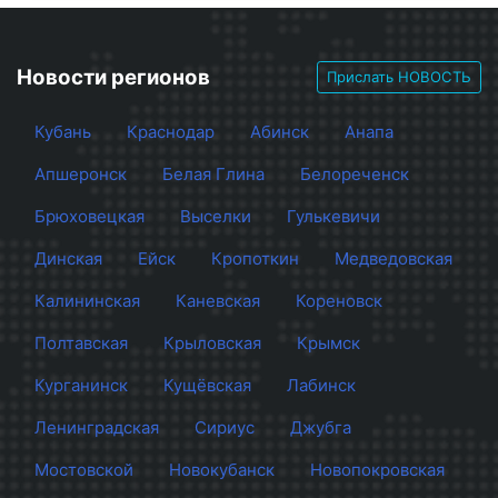
Новости регионов
Прислать НОВОСТЬ
Кубань
Краснодар
Абинск
Анапа
Апшеронск
Белая Глина
Белореченск
Брюховецкая
Выселки
Гулькевичи
Динская
Ейск
Кропоткин
Медведовская
Калининская
Каневская
Кореновск
Полтавская
Крыловская
Крымск
Курганинск
Кущёвская
Лабинск
Ленинградская
Сириус
Джубга
Мостовской
Новокубанск
Новопокровская