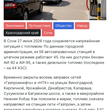
Экономика
Путешествия
Общество
Народ
Краснодарский край
Сочи
В Сочи 27 июня 2026 года сохраняется напряжённая
ситуация с топливом. По данным городской
администрации, из 58 автозаправочных станций в
штатном режиме работают 45. На них доступен бензин
АИ-92 и АИ-95, а также дизельное топливо (последнее
– на 44 АЗС).
Временно закрыты восемь заправок сетей
«Газпромнефть» и «НТК» на улицах Виноградной,
Кирпичной, Урожайной, Декабристов, Калараша,
Сухумском и Батумском шоссе, а также в микрорайоне
Нижняя Хобза. Как пояснили в мэрии, топливо сначала
направляют на станции сети «Газпром», а затем
передают партнёрам в порядке очереди. Ещё пять АЗС