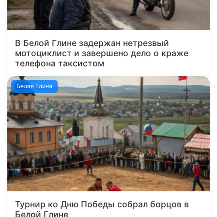
В Белой Глине задержан нетрезвый
мотоциклист и завершено дело о краже
телефона таксистом
Белая Глина
Турнир ко Дню Победы собрал борцов в
Белой Глине