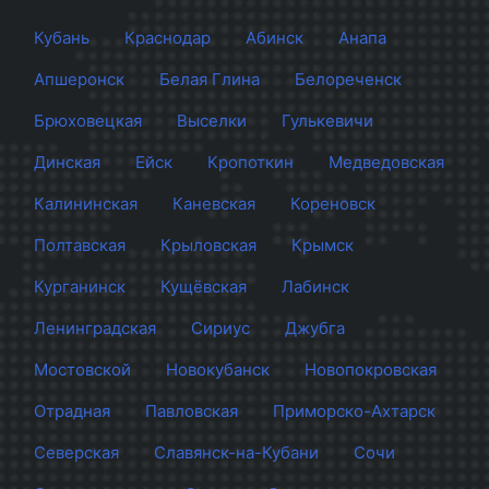
Кубань
Краснодар
Абинск
Анапа
Апшеронск
Белая Глина
Белореченск
Брюховецкая
Выселки
Гулькевичи
Динская
Ейск
Кропоткин
Медведовская
Калининская
Каневская
Кореновск
Полтавская
Крыловская
Крымск
Курганинск
Кущёвская
Лабинск
Ленинградская
Сириус
Джубга
Мостовской
Новокубанск
Новопокровская
Отрадная
Павловская
Приморско-Ахтарск
Северская
Славянск-на-Кубани
Сочи