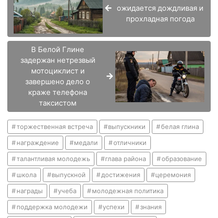
ожидается дождливая и
прохладная погода
В Белой Глине
задержан нетрезвый
мотоциклист и
завершено дело о
краже телефона
таксистом
торжественная встреча
выпускники
белая глина
награждение
медали
отличники
талантливая молодежь
глава района
образование
школа
выпускной
достижения
церемония
награды
учеба
молодежная политика
поддержка молодежи
успехи
знания