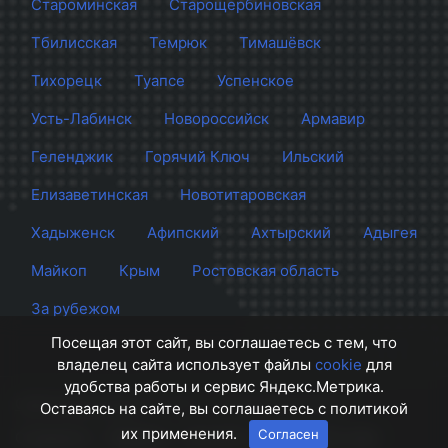
Староминская
Старощербиновская
Тбилисская
Темрюк
Тимашёвск
Тихорецк
Туапсе
Успенское
Усть-Лабинск
Новороссийск
Армавир
Геленджик
Горячий Ключ
Ильский
Елизаветинская
Новотитаровская
Хадыженск
Афипский
Ахтырский
Адыгея
Майкоп
Крым
Ростовская область
За рубежом
Посещая этот сайт, вы соглашаетесь с тем, что
владелец сайта использует файлы
cookie
для
удобства работы и сервис Яндекс.Метрика.
Сайт Краснодара
© 2012 - 2026 СМИ Кубани
Оставаясь на сайте, вы соглашаетесь с политикой
их применения.
Согласен
О проекте
Правила
Контакты
Напишите нам