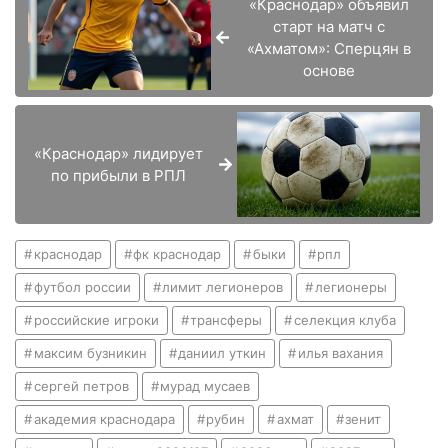
«Краснодар» объявил
старт на матч с
«Ахматом»: Сперцян в
основе
«Краснодар» лидирует
по прибыли в РПЛ
краснодар
фк краснодар
быки
рпл
футбол россии
лимит легионеров
легионеры
российские игроки
трансферы
селекция клуба
максим бузникин
даниил уткин
илья вахания
сергей петров
мурад мусаев
академия краснодара
рубин
ахмат
зенит