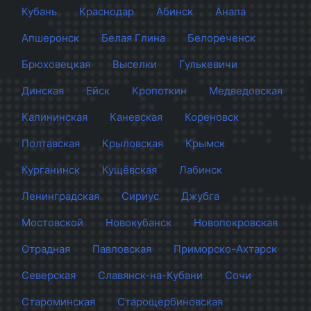
Кубань
Краснодар
Абинск
Анапа
Апшеронск
Белая Глина
Белореченск
Брюховецкая
Выселки
Гулькевичи
Динская
Ейск
Кропоткин
Медведовская
Калининская
Каневская
Кореновск
Полтавская
Крыловская
Крымск
Курганинск
Кущёвская
Лабинск
Ленинградская
Сириус
Джубга
Мостовской
Новокубанск
Новопокровская
Отрадная
Павловская
Приморско-Ахтарск
Северская
Славянск-на-Кубани
Сочи
Староминская
Старощербиновская