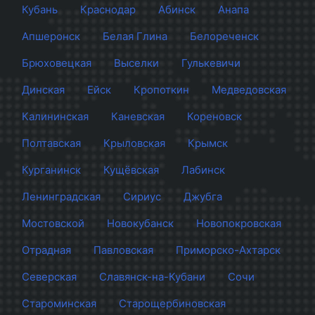
Кубань
Краснодар
Абинск
Анапа
Апшеронск
Белая Глина
Белореченск
Брюховецкая
Выселки
Гулькевичи
Динская
Ейск
Кропоткин
Медведовская
Калининская
Каневская
Кореновск
Полтавская
Крыловская
Крымск
Курганинск
Кущёвская
Лабинск
Ленинградская
Сириус
Джубга
Мостовской
Новокубанск
Новопокровская
Отрадная
Павловская
Приморско-Ахтарск
Северская
Славянск-на-Кубани
Сочи
Староминская
Старощербиновская