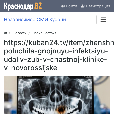
Войти
Регистрация
Независимое СМИ Кубани
Новости
Происшествия
https://kuban24.tv/item/zhenshh
poluchila-gnojnuyu-infektsiyu-
udaliv-zub-v-chastnoj-klinike-
v-novorossijske