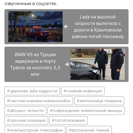
озвученным в соцсетях.
Lada на высокой
скорости вылетела с
дороги в Крыловском
районе погиб пассажир
BMW X5 из Турции
задержали в порту
Туапсе за неуплату 3,3
млн
удаление зуба мудрости
гнойная инфекция
частная клиника новороссийск
жительница темрюка
абсцесс челюсти
повреждение жевательной мышцы
срочная операция
госпитализация
компьютерная томография
воспаление тканей