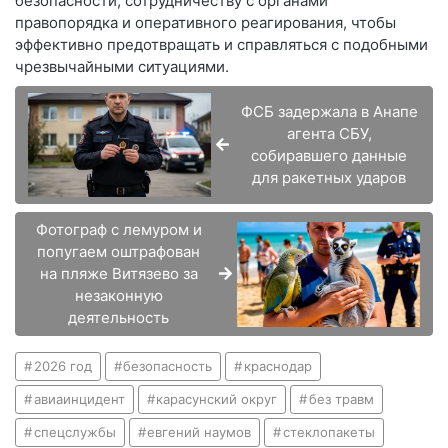
безопасности, сотрудничеству с органами
правопорядка и оперативного реагирования, чтобы
эффективно предотвращать и справляться с подобными
чрезвычайными ситуациями.
ФСБ задержала в Анапе
агента СБУ,
собиравшего данные
для ракетных ударов
Фотограф с лемуром и
попугаем оштрафован
на пляже Витязево за
незаконную
деятельность
2026 год
безопасность
краснодар
авиаинцидент
карасунский округ
без травм
спецслужбы
евгений наумов
стеклопакеты