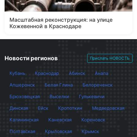
Масштабная реконструкция: на улице
Кожевенной в Краснодаре
Новости регионов
Прислать НОВОСТЬ
Кубань
Краснодар
Абинск
Анапа
Апшеронск
Белая Глина
Белореченск
Брюховецкая
Выселки
Гулькевичи
Динская
Ейск
Кропоткин
Медведовская
Калининская
Каневская
Кореновск
Полтавская
Крыловская
Крымск