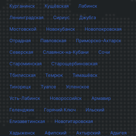
Курганинск
Кущёвская
Лабинск
Ленинградская
Сириус
Джубга
Мостовской
Новокубанск
Новопокровская
Отрадная
Павловская
Приморско-Ахтарск
Северская
Славянск-на-Кубани
Сочи
Староминская
Старощербиновская
Тбилисская
Темрюк
Тимашёвск
Тихорецк
Туапсе
Успенское
Усть-Лабинск
Новороссийск
Армавир
Геленджик
Горячий Ключ
Ильский
Елизаветинская
Новотитаровская
Хадыженск
Афипский
Ахтырский
Адыгея