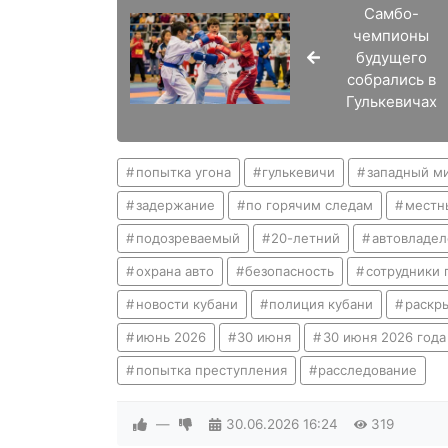
Самбо-
чемпионы
будущего
собрались в
Гулькевичах
попытка угона
гулькевичи
западный м
задержание
по горячим следам
местн
подозреваемый
20-летний
автовладел
охрана авто
безопасность
сотрудники 
новости кубани
полиция кубани
раскр
июнь 2026
30 июня
30 июня 2026 года
попытка преступления
расследование
—
30.06.2026
16:24
319