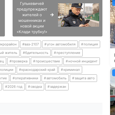
Гулькевичей
предупреждают
жителей о
мошенниках и
новой акции
«Клади трубку!»
икрорайон
ваз-2107
угон автомобиля
полиция
ый житель
бдительность
преступление
ец
проверка
происшествие
ночной инцидент
полиции
краснодарский край
криминал
ытие
оперативники
автомобиль
защита авто
2026 год
сводка
задержан