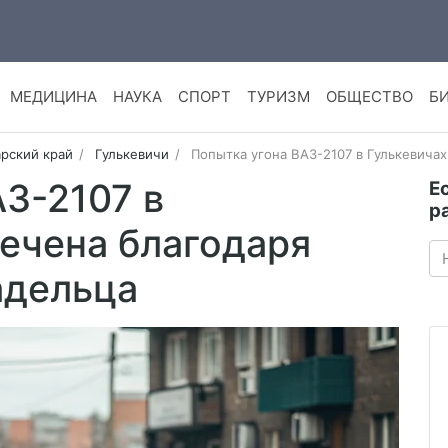
МЕДИЦИНА
НАУКА
СПОРТ
ТУРИЗМ
ОБЩЕСТВО
Б
рский край
Гулькевичи
Попытка угона ВАЗ-2107 в Гулькевича
З-2107 в
Е
р
сечена благодаря
адельца