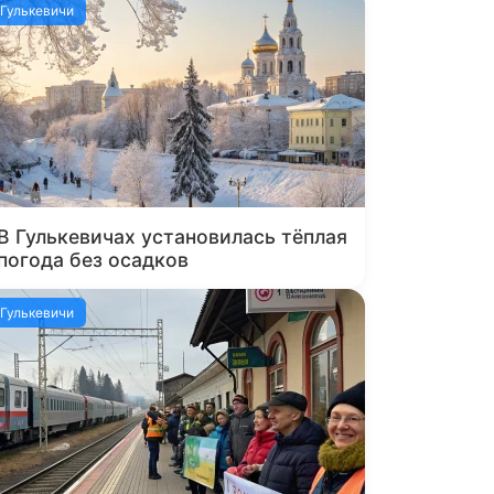
Гулькевичи
В Гулькевичах установилась тёплая
погода без осадков
Гулькевичи