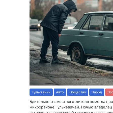
Гулькевичи
Авто
Общество
Народ
Пр
Бдительность местного жителя помогла пре
микрорайоне Гулькевичей. Ночью владелец
активность возле своей машины и сразу пон