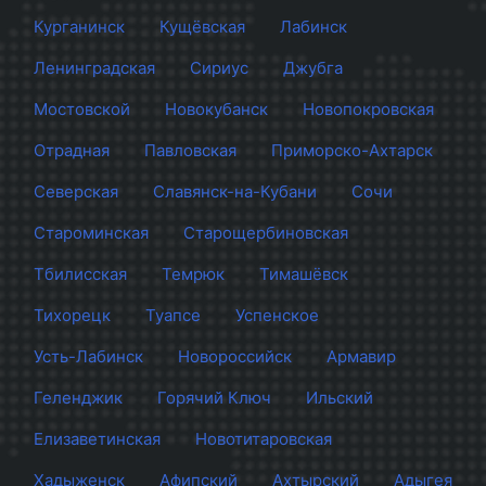
Курганинск
Кущёвская
Лабинск
Ленинградская
Сириус
Джубга
Мостовской
Новокубанск
Новопокровская
Отрадная
Павловская
Приморско-Ахтарск
Северская
Славянск-на-Кубани
Сочи
Староминская
Старощербиновская
Тбилисская
Темрюк
Тимашёвск
Тихорецк
Туапсе
Успенское
Усть-Лабинск
Новороссийск
Армавир
Геленджик
Горячий Ключ
Ильский
Елизаветинская
Новотитаровская
Хадыженск
Афипский
Ахтырский
Адыгея