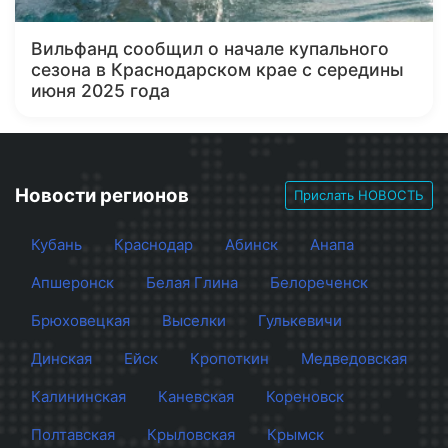
Вильфанд сообщил о начале купального
сезона в Краснодарском крае с середины
июня 2025 года
Новости регионов
Прислать НОВОСТЬ
Кубань
Краснодар
Абинск
Анапа
Апшеронск
Белая Глина
Белореченск
Брюховецкая
Выселки
Гулькевичи
Динская
Ейск
Кропоткин
Медведовская
Калининская
Каневская
Кореновск
Полтавская
Крыловская
Крымск