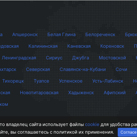
а
Апшеронск
Белая Глина
Белореченск
Брюх
довская
Калининская
Каневская
Кореновск
П
Ленинградская
Сириус
Джубга
Мостовской
Ахтарск
Северская
Славянск-на-Кубани
Сочи
Тихорецк
Туапсе
Успенское
Усть-Лабинск
Н
ская
Новотитаровская
Хадыженск
Афипский
жом
 что владелец сайта использует файлы
cookie
для удобства ра
айте, вы соглашаетесь с политикой их применения.
Согласе
и
О п