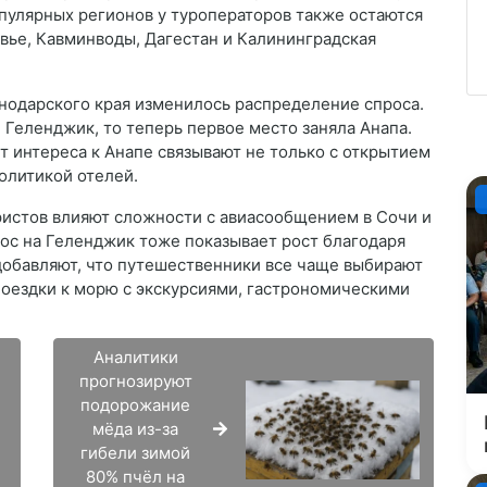
опулярных регионов у туроператоров также остаются
вье, Кавминводы, Дагестан и Калининградская
снодарского края изменилось распределение спроса.
и Геленджик, то теперь первое место заняла Анапа.
т интереса к Анапе связывают не только с открытием
олитикой отелей.
уристов влияют сложности с авиасообщением в Сочи и
рос на Геленджик тоже показывает рост благодаря
добавляют, что путешественники все чаще выбирают
поездки к морю с экскурсиями, гастрономическими
Аналитики
прогнозируют
подорожание
мёда из-за
гибели зимой
80% пчёл на