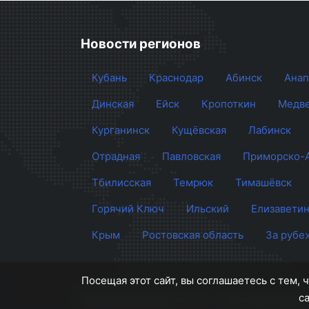
Новости регионов
Кубань
Краснодар
Абинск
Анап
Динская
Ейск
Кропоткин
Медве
Курганинск
Кущёвская
Лабинск
Отрадная
Павловская
Приморско-
Тбилисская
Темрюк
Тимашёвск
Горячий Ключ
Ильский
Елизаветин
Крым
Ростовская область
За рубе
Посещая этот сайт, вы соглашаетесь с тем,
с
Сайт Краснодара
© 2012 - 2026 СМИ Кубан