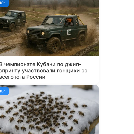
Юг
В чемпионате Кубани по джип-
спринту участвовали гонщики со
всего юга России
Юг