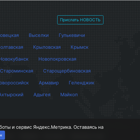
Прислать НОВОСТЬ
овецкая
Выселки
Гулькевичи
олтавская
Крыловская
Крымск
Новокубанск
Новопокровская
Староминская
Старощербиновская
овороссийск
Армавир
Геленджик
Ахтырский
Адыгея
Майкоп
боты и сервис Яндекс.Метрика. Оставаясь на
н
роекте
Правила
Контакты
Напишите нам